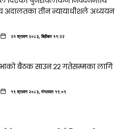
षयले दिएकोे पुनरावलोकन निवेदनमाथि
्च अदालतका तीन न्यायाधीशले अध्ययन
२१ श्रावण २०८३, बिहीबार ११:२२
सभाको बैठक साउन २२ गतेसम्मका लागि
१९ श्रावण २०८३, मंगलवार १९:०९