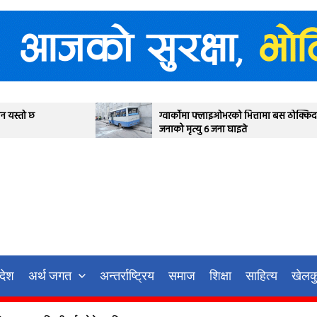
ग्वार्कोमा फ्लाइओभरको भित्तामा बस ठोक्किदा एक
देउ
जनाको मृत्यु ६ जना घाइते
आज 
गर्ने
रदेश
अर्थ जगत
अन्तर्राष्ट्रिय
समाज
शिक्षा
साहित्य
खेलक