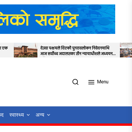
वा पक्षयले दिएकोे पुनरावलोकन निवेदनमाथि
प्रतिनिधिसभाको बैठ
सर्वोच्च अदालतका तीन न्यायाधीशले अध्ययन
स्थगित
Menu
ुद
स्वास्थ्य
अन्य