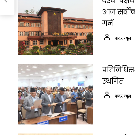
देउवा पक्
आज सर्वोच
गर्ने
कदर न्यूज
प्रतिनिधि
स्थगित
कदर न्यूज