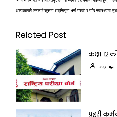
अर्का संक्रमित भने ललितपुर ठेगाना भएकी ६६ वर्षीया महिला हुन् ।
अस्पतालले उनलाई सुरूमा आइसियूमा भर्ना गरेको र पछि स्वास्थ्यमा
Related Post
कक्षा १२ क
कदर न्यूज
प्रहरी कर