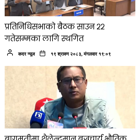
प्रतिनिधिसभाको बैठक साउन २२
गतेसम्मका लागि स्थगित
कदर न्यूज
१९ श्रावण २०८३, मंगलवार १९:०९
बागमतीमा शैलेन्द्रमान बज्रचार्य भौतिक