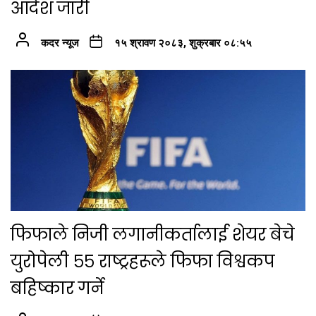
आदेश जारी
कदर न्यूज
१५ श्रावण २०८३, शुक्रबार ०८:५५
फिफाले निजी लगानीकर्तालाई शेयर बेचे
युरोपेली ५५ राष्ट्रहरूले फिफा विश्वकप
बहिष्कार गर्ने