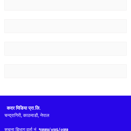
कदर मिडिया प्रा.लि.
चन्द्रागिरी, काठमाडौ, नेपाल
सुचना बिभाग दर्ता नं.
१७७७/०७६/०७७