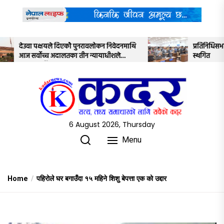
Skip
to
the
content
ोे पुनरावलोकन निवेदनमाथि
प्रतिनिधिसभाको बैठक साउन २२ गतेसम्म
का तीन न्यायाधीशले
स्थगित
6 August 2026, Thursday
Menu
Home
पहिरोले घर बगाउँदा १५ महिने शिशु बेपत्ता एक को उद्दार