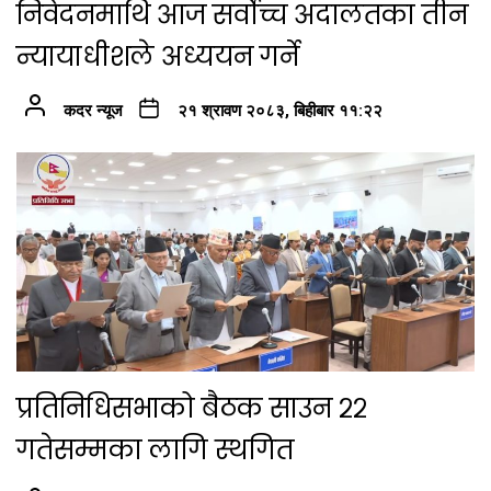
निवेदनमाथि आज सर्वोच्च अदालतका तीन
न्यायाधीशले अध्ययन गर्ने
कदर न्यूज
२१ श्रावण २०८३, बिहीबार ११:२२
प्रतिनिधिसभाको बैठक साउन २२
गतेसम्मका लागि स्थगित