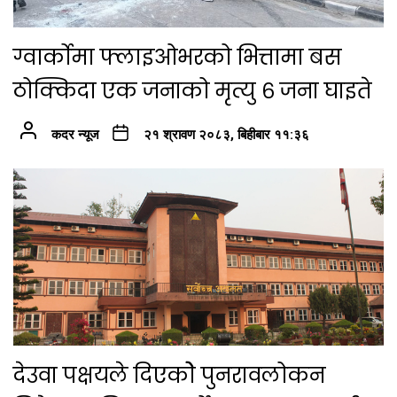
ग्वार्कोमा फ्लाइओभरको भित्तामा बस
ठोक्किदा एक जनाको मृत्यु ६ जना घाइते
कदर न्यूज
२१ श्रावण २०८३, बिहीबार ११:३६
देउवा पक्षयले दिएकोे पुनरावलोकन