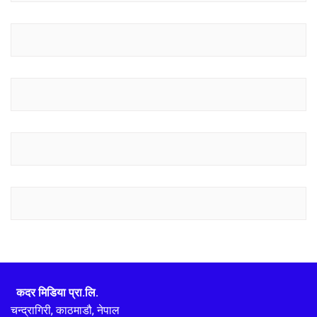
कदर मिडिया प्रा.लि.
चन्द्रागिरी, काठमाडौ, नेपाल