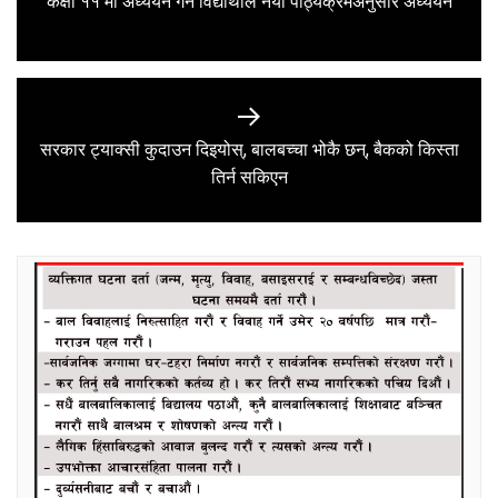
कक्षा ११ मा अध्ययन गर्ने विद्यार्थीले नयाँ पाठ्यक्रमअनुसार अध्ययन
post:
सरकार ट्याक्सी कुदाउन दिइयोस्, बालबच्चा भोकै छन्, बैकको किस्ता
Next
तिर्न सकिएन
post: