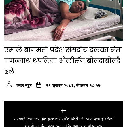
एमाले बागमती प्रदेश संसदीय दलका नेता
जगन्नाथ थपलिया ओलीसँग बोल्दाबोल्दै
ढले
कदर न्यूज
१९ श्रावण २०८३, मंगलवार १८:५७
Post
navigation
सरकारी कागजसहित हस्ताक्षर समेत किर्ते गरी ऋण प्रवाह गरेको
Previous
अभियोगमा बैक प्रबन्धक ललितबहादुर शाही पक्राउ