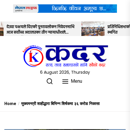
Skip
to
the
content
ोकन निवेदनमाथि
प्रतिनिधिसभाको बैठक साउन २२ गतेसम्मका लागि
ायाधीशले
स्थगित
6 August 2026, Thursday
Menu
Home
मुख्यमन्त्री शाहीद्धारा बिभिन्न शिर्षकमा ३६ करोड निकासा