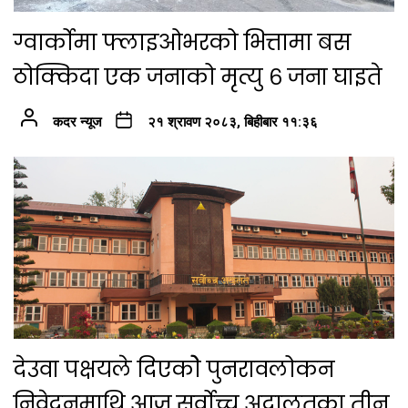
ग्वार्कोमा फ्लाइओभरको भित्तामा बस
ठोक्किदा एक जनाको मृत्यु ६ जना घाइते
कदर न्यूज
२१ श्रावण २०८३, बिहीबार ११:३६
देउवा पक्षयले दिएकोे पुनरावलोकन
निवेदनमाथि आज सर्वोच्च अदालतका तीन