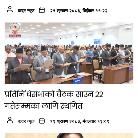
कदर न्यूज
२१ श्रावण २०८३, बिहीबार ११:२२
प्रतिनिधिसभाको बैठक साउन २२
गतेसम्मका लागि स्थगित
कदर न्यूज
१९ श्रावण २०८३, मंगलवार १९:०९