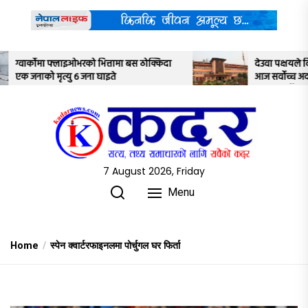
Skip
to
the
content
ोक्किदा
देउवा पक्षयले दिएकोे पुनरावलोकन निवेदनमाथि
आज सर्वोच्च अदालतका तीन न्यायाधीशले
अध्ययन गर्ने
7 August 2026, Friday
Menu
Home
स्पेन क्वार्टरफाइनलमा पोर्चुगल घर फिर्ता