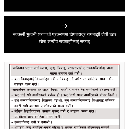
post:
नक्कली भुटानी शरणार्थी प्रकरणमा टोपबहादुर रायमाझी दोषी ठहर
Next
छोरा सन्दीप रायमाझीलाई सफाइ
post: