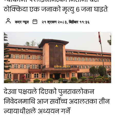
ठोक्किदा एक जनाको मृत्यु ६ जना घाइते
कदर न्यूज
२१ श्रावण २०८३, बिहीबार ११:३६
देउवा पक्षयले दिएकोे पुनरावलोकन
निवेदनमाथि आज सर्वोच्च अदालतका तीन
न्यायाधीशले अध्ययन गर्ने