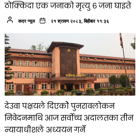
ठोक्किदा एक जनाको मृत्यु ६ जना घाइते
कदर न्यूज
२१ श्रावण २०८३, बिहीबार ११:३६
देउवा पक्षयले दिएकोे पुनरावलोकन
निवेदनमाथि आज सर्वोच्च अदालतका तीन
न्यायाधीशले अध्ययन गर्ने