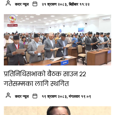
कदर न्यूज
२१ श्रावण २०८३, बिहीबार ११:२२
प्रतिनिधिसभाको बैठक साउन २२
गतेसम्मका लागि स्थगित
कदर न्यूज
१९ श्रावण २०८३, मंगलवार १९:०९