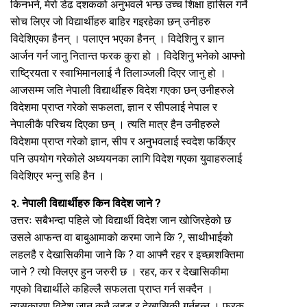
किनभने, मेरो डेढ दशकको अनुभवले भन्छ उच्च शिक्षा हासिल गर्ने
सोच लिएर जो विद्यार्थीहरु बाहिर गइरहेका छन् उनीहरु
विदेशिएका हैनन् । पलाएन भएका हैनन् । विदेशिनु र ज्ञान
आर्जन गर्न जानु नितान्त फरक कुरा हो । विदेशिनु भनेको आफ्नो
राष्ट्रियता र स्वाभिमानलाई नै तिलाञ्जली दिएर जानु हो ।
आजसम्म जति नेपाली विद्यार्थीहरु विदेश गएका छन् उनीहरुले
विदेशमा प्राप्त गरेको सफलता, ज्ञान र सीपलाई नेपाल र
नेपालीकै परिचय दिएका छन् । त्यति मात्र हैन उनीहरुले
विदेशमा प्राप्त गरेको ज्ञान, सीप र अनुभवलाई स्वदेश फर्किएर
पनि उपयोग गरेकोले अध्ययनका लागि विदेश गएका युवाहरुलाई
विदेशिएर भन्नु सहि हैन ।
२. नेपाली विद्यार्थीहरु किन विदेश जाने ?
उत्तरः सबैभन्दा पहिले जो विद्यार्थी विदेश जान खोजिरहेको छ
उसले आफन्त वा बाबुआमाको करमा जाने कि ?, साथीभाईको
लहलहै र देखासिकीमा जाने कि ? वा आफ्नै रहर र इच्छाशक्तिमा
जाने ? त्यो क्लिएर हुन जरुरी छ । रहर, कर र देखासिकीमा
गएको विद्यार्थीले कहिल्लै सफलता प्राप्त गर्न सक्दैन ।
त्यसकारण विदेश जान कुनै लहड र देखासिकी गर्नुहुन्न । फरक