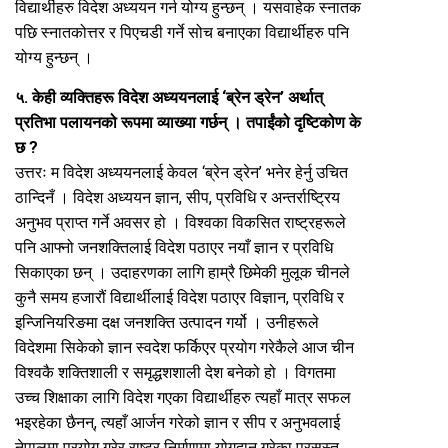
विद्यार्थीहरु विदेश अध्ययन गर्न योग्य हुन्छन् । यसवाहेक स्नातक
पछि स्नातकोत्तर र पिएचडी गर्ने सोच बनाएका विद्यार्थीहरु पनि
योग्य हुन्छन् ।
५. केही व्यक्तिहरू विदेश अध्ययनलाई ‘ब्रेन ड्रेन’ अर्थात्
प्रतिभा पलायनको रूपमा व्याख्या गर्छन् । तपाईंको दृष्टिकोण के
छ ?
उत्तरः म विदेश अध्ययनलाई केवल ‘ब्रेन ड्रेन’ भनेर हेर्नु उचित
ठान्दिनँ । विदेश अध्ययन ज्ञान, सीप, प्रविधि र अन्तर्राष्ट्रिय
अनुभव प्राप्त गर्ने अवसर हो । विश्वका विकसित राष्ट्रहरूले
पनि आफ्नो जनशक्तिलाई विदेश पठाएर नयाँ ज्ञान र प्रविधि
सिकाएका छन् । उदाहरणका लागि हाम्रै छिमेकी मुलूक चीनले
कुनै समय हजारौं विद्यार्थीलाई विदेश पठाएर विज्ञान, प्रविधि र
इन्जिनियरिङमा दक्ष जनशक्ति उत्पादन गर्यो । उनीहरूले
विदेशमा सिकेको ज्ञान स्वदेश फर्किएर प्रयोग गरेकैले आज चीन
विश्वकै शक्तिशाली र समृद्धशशाली देश बनेको हो । विगतमा
उच्च शिक्षाका लागि विदेश गएका विद्यार्थीहरु त्यहाँ मात्र सफल
भइरहेका छैनन्, त्यहाँ आर्जन गरेको ज्ञान र सीप र अनुभवलाई
नेपालमा प्रयोग गरेर राष्ट्र निर्माणमा योगदान गरेका प्रसस्त