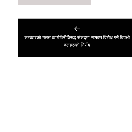
Post
navigation
सरकारको गलत कार्यशैलीविरुद्ध संसद्मा सशक्त विरोध गर्ने विपक्षी
Previous
दलहरुको निर्णय
post: