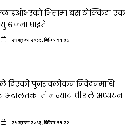
ा फ्लाइओभरको भित्तामा बस ठोक्किदा एक
यु ६ जना घाइते
२१ श्रावण २०८३, बिहीबार ११:३६
षयले दिएकोे पुनरावलोकन निवेदनमाथि
्च अदालतका तीन न्यायाधीशले अध्ययन
२१ श्रावण २०८३, बिहीबार ११:२२