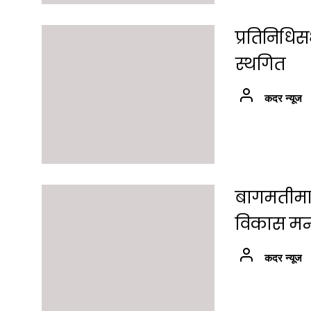
प्रतिनिधि
स्थगित
कदर न्यूज
बागमतीमा श
विकास मन्त्
कदर न्यूज