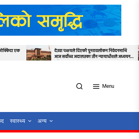
देउवा पक्षयले दिएकोे पुनरावलोकन निवेदनमाथि
प्रतिनि
आज सर्वोच्च अदालतका तीन न्यायाधीशले अध्ययन
स्थगित
गर्ने
Menu
ुद
स्वास्थ्य
अन्य