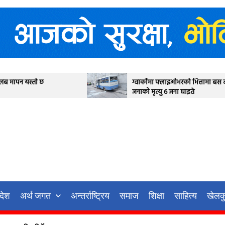
ग्वार्कोमा फ्लाइओभरको भित्तामा बस ठोक्किदा एक
जनाको मृत्यु ६ जना घाइते
रदेश
अर्थ जगत
अन्तर्राष्ट्रिय
समाज
शिक्षा
साहित्य
खेलक