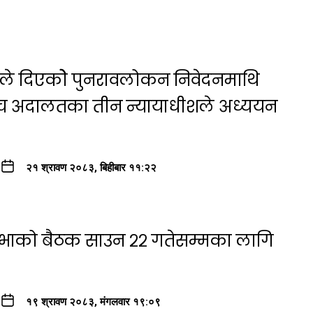
षयले दिएकोे पुनरावलोकन निवेदनमाथि
्च अदालतका तीन न्यायाधीशले अध्ययन
२१ श्रावण २०८३, बिहीबार ११:२२
सभाको बैठक साउन २२ गतेसम्मका लागि
१९ श्रावण २०८३, मंगलवार १९:०९