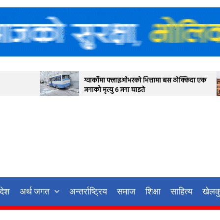
ग्वार्कोमा फ्लाइओभरको भित्तामा बस ठोक्किदा एक
देउवा पक्षयले दि
जनाको मृत्यु ६ जना घाइते
आज सर्वोच्च अदा
गर्ने
रदेश
अर्थ जगत
अन्तर्राष्ट्रिय
समाज
शिक्षा
साहित्य
खेलक