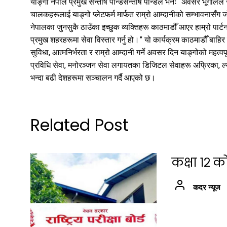
याङ्गो नेपाल प्रमुख सन्तोष पान्डसन्तोष पान्डले भनेः “अवसर भूगोलले 
चालकहरूलाई याङ्गो प्लेटफर्म मार्फत राम्रो आम्दानीको सम्भावनासँग 
नेपालका जुनसुकै ठाउँका इच्छुक व्यक्तिहरू काठमाडौँ आएर हाम्रो पार्टन
प्रमुख शहरहरूमा सेवा विस्तार गर्नु हो।” यो कार्यक्रम काठमाडौँ बाह
सुविधा, आत्मनिर्भरता र राम्रो आम्दानी गर्ने अवसर दिन याङ्गोको महत्व
प्रविधि सेवा, मनोरञ्जन सेवा लगायतका डिजिटल सेवाहरू अफ्रिका, ल्या
भन्दा बढी देशहरूमा सञ्चालन गर्दै आएको छ।
Related Post
कक्षा १२ क
कदर न्यूज