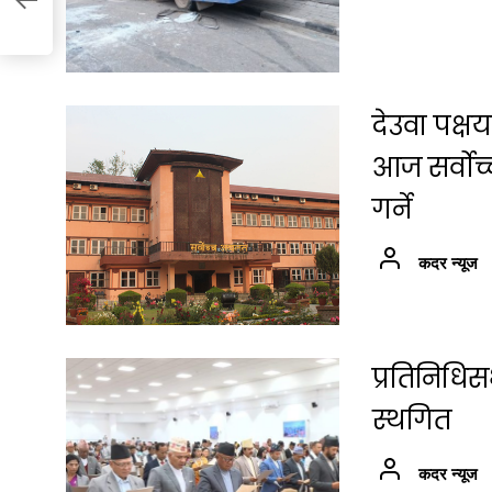
देउवा पक्
आज सर्वोच
गर्ने
कदर न्यूज
प्रतिनिधि
स्थगित
कदर न्यूज