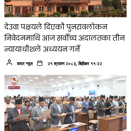
देउवा पक्षयले दिएकोे पुनरावलोकन
निवेदनमाथि आज सर्वोच्च अदालतका तीन
न्यायाधीशले अध्ययन गर्ने
कदर न्यूज
२१ श्रावण २०८३, बिहीबार ११:२२