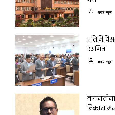
कदर न्यूज
प्रतिनिधि
स्थगित
कदर न्यूज
बागमतीमा श
विकास मन्त्