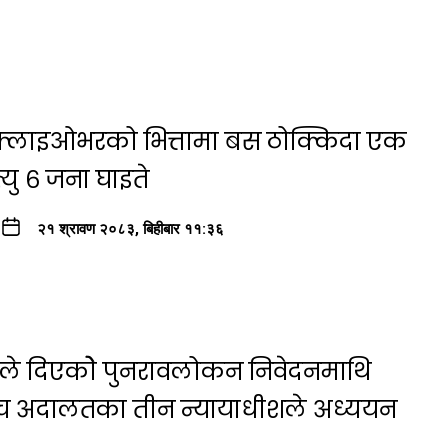
ा फ्लाइओभरको भित्तामा बस ठोक्किदा एक
यु ६ जना घाइते
२१ श्रावण २०८३, बिहीबार ११:३६
षयले दिएकोे पुनरावलोकन निवेदनमाथि
्च अदालतका तीन न्यायाधीशले अध्ययन