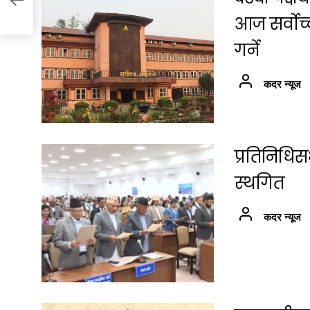
आज सर्वोच
गर्ने
कदर न्यूज
प्रतिनिधि
स्थगित
कदर न्यूज