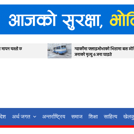
ग्वार्कोमा फ्लाइओभरको भित्तामा बस ठोक्किदा एक
जनाको मृत्यु ६ जना घाइते
रदेश
अर्थ जगत
अन्तर्राष्ट्रिय
समाज
शिक्षा
साहित्य
खेलक