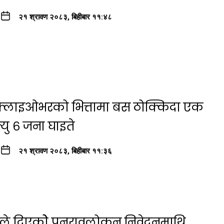
२१ श्रावण २०८३, बिहीबार ११:४८
ा फ्लाइओभरको भित्तामा बस ठोक्किदा एक
यु ६ जना घाइते
२१ श्रावण २०८३, बिहीबार ११:३६
षयले दिएकोे पुनरावलोकन निवेदनमाथि