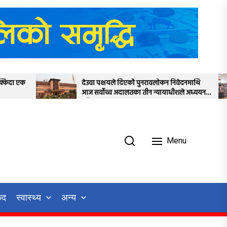
देउवा पक्षयले दिएकोे पुनरावलोकन निवेदनमाथि
प्रतिनिधिसभाको
आज सर्वोच्च अदालतका तीन न्यायाधीशले अध्ययन
स्थगित
गर्ने
Menu
ुद
स्वास्थ्य
अन्य