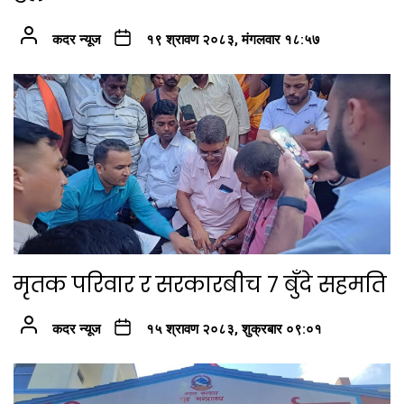
कदर न्यूज
१९ श्रावण २०८३, मंगलवार १८:५७
मृतक परिवार र सरकारबीच ७ बुँदे सहमति
कदर न्यूज
१५ श्रावण २०८३, शुक्रबार ०९:०१