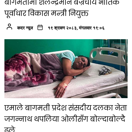
बागमतीमा शैलेन्द्रमान बज्रचार्य भौतिक
पूर्वाधार विकास मन्त्री नियुक्त
कदर न्यूज
१९ श्रावण २०८३, मंगलवार १९:०६
एमाले बागमती प्रदेश संसदीय दलका नेता
जगन्नाथ थपलिया ओलीसँग बोल्दाबोल्दै
ढले