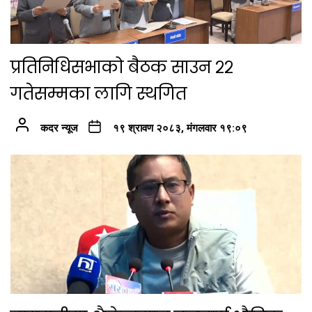
प्रतिनिधिसभाको बैठक साउन २२
गतेसम्मका लागि स्थगित
कदर न्यूज
१९ श्रावण २०८३, मंगलवार १९:०९