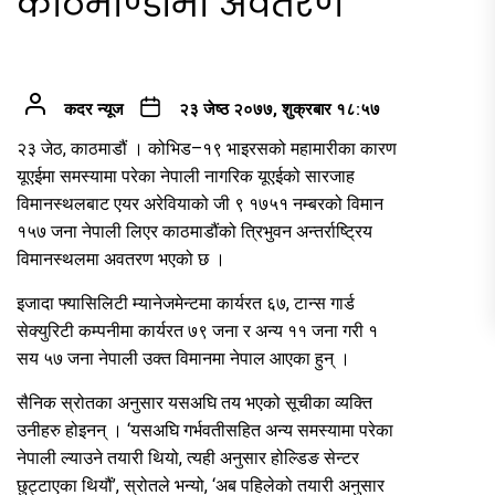
काठमाण्डौंमा अवतरण
कदर न्यूज
२३ जेष्ठ २०७७, शुक्रबार १८:५७
२३ जेठ, काठमाडौं । कोभिड–१९ भाइरसको महामारीका कारण
यूएईमा समस्यामा परेका नेपाली नागरिक यूएईको सारजाह
विमानस्थलबाट एयर अरेवियाको जी ९ १७५१ नम्बरको विमान
१५७ जना नेपाली लिएर काठमाडौंको त्रिभुवन अन्तर्राष्ट्रिय
विमानस्थलमा अवतरण भएको छ ।
इजादा फ्यासिलिटी म्यानेजमेन्टमा कार्यरत ६७, टान्स गार्ड
सेक्युरिटी कम्पनीमा कार्यरत ७९ जना र अन्य ११ जना गरी १
सय ५७ जना नेपाली उक्त विमानमा नेपाल आएका हुन् ।
सैनिक स्रोतका अनुसार यसअघि तय भएको सूचीका व्यक्ति
उनीहरु होइनन् । ‘यसअघि गर्भवतीसहित अन्य समस्यामा परेका
नेपाली ल्याउने तयारी थियो, त्यही अनुसार होल्डिङ सेन्टर
छुट्टाएका थियौं’, स्रोतले भन्यो, ‘अब पहिलेको तयारी अनुसार