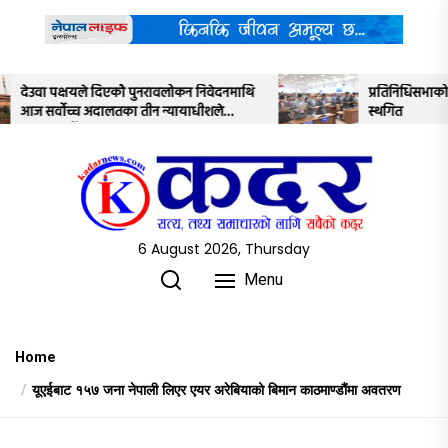
Skip
to
the
content
िवेदनमाथि
प्रतिनिधिसभाको बैठक साउन २२ गतेसम्मका लागि
शले
स्थगित
6 August 2026, Thursday
Menu
Home
यूएईबाट १५७ जना नेपाली लिएर एयर अरेबियाको बिमान काठमाण्डौंमा अवतरण