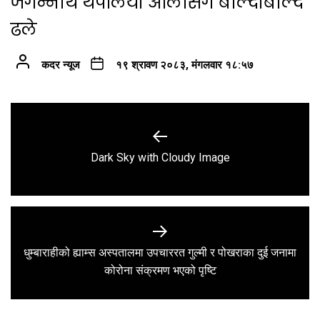
जगन्नाथ थपलिया ओलीसँग बोल्दाबोल्दै
ढले
कदर न्यूज
१९ श्रावण २०८३, मंगलवार १८:५७
Post
navigation
Previous
Dark Sky with Cloudy Image
post:
धुम्बाराहीको ह्याम्स अस्पतालमा उपचाररत गुल्मी र पोखराका दुई जनामा
Next
कोरोना संक्रमण भएको पृष्टि
post: