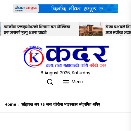
Skip
to
the
content
ामा बस ठोक्किदा
देउवा पक्षयले दिएकोे पुनरावलोकन निवेदनमाथि
आज सर्वोच्च अदालतका तीन न्यायाधीशले
अध्ययन गर्ने
8 August 2026, Saturday
Menu
Home
साँझपख थप १३ जना कोरोना भाइरसका संक्रमित थपिए