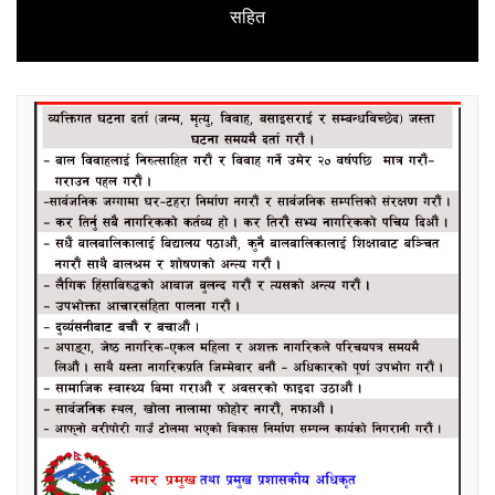
Next
सहित
post: