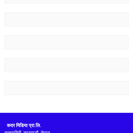
कदर मिडिया प्रा.लि.
चन्द्रागिरी, काठमाडौ, नेपाल