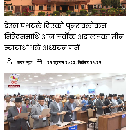
देउवा पक्षयले दिएकोे पुनरावलोकन
निवेदनमाथि आज सर्वोच्च अदालतका तीन
न्यायाधीशले अध्ययन गर्ने
कदर न्यूज
२१ श्रावण २०८३, बिहीबार ११:२२