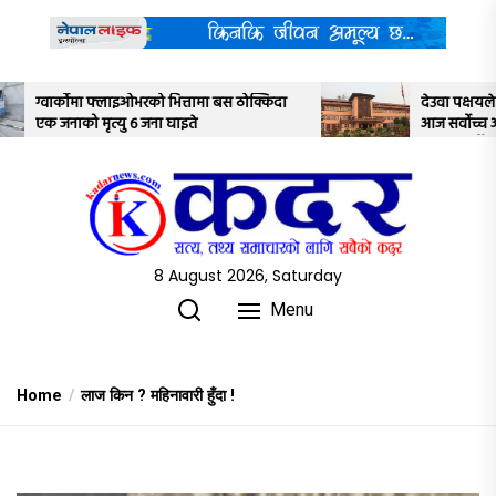
Skip
to
the
content
 बस ठोक्किदा
देउवा पक्षयले दिएकोे पुनरावलोकन निवेदनमाथि
आज सर्वोच्च अदालतका तीन न्यायाधीशले
अध्ययन गर्ने
8 August 2026, Saturday
Menu
Home
लाज किन ? महिनावारी हुँदा !