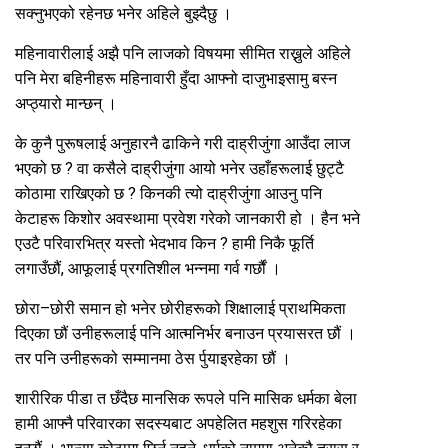
सक्नुभएको रहेनछ भनेर अहिले बुझ्दैछु ।
महिनावारीलाई अझै पनि लाजको विषयमा सीमित राख्नुले अहिले
पनि मेरा बहिनीहरू महिनावारी हुँदा आफ्नो दाजुभाइसामु बस्न
अप्ठ्यारो मान्छन् ।
के कुनै पुरूषलाई अनुहारनै ढाकिने गरी दाह्रीजुंगा आउँदा लाज
भएको छ ? वा कसैले दाह्रीजुंगा आयो भनेर उहाँहरूलाई छुट्टै
कोठामा राखिएको छ ? किनकी त्यो दाह्रीजुंगा आउनु पनि
केटाहरू किशोर अवस्थामा प्रवेश गरेको जानकारी हो । हैन भने
एउटै परिवारभित्र यस्तो भेदभाव किन ? हामी निकै फूर्ति
लगाउँछौं, आफूलाई प्रगतिशील भन्नमा गर्व गर्छौं ।
छोरा–छोरी समान हो भनेर छोरीहरूको शिक्षालाई प्राथमिकता
दिएका छौं उनीहरूलाई पनि आत्मनिर्भर बनाउन प्रयासरत छौं ।
तर पनि उनीहरूको सम्मानमा ठेस र्पुयाइरहेका छौं ।
शारीरिक पीडा त छँदैछ मानसिक रूपले पनि मासिक धर्मका बेला
हामी आफ्नै परिवारका सदस्यबाट अपहेलित महशुस गरिरहेका