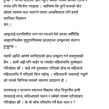
हुन्छौं । भान्सा कोठामा छिर्न नहुने, धर्मको नाममा अनेकौ त्रास र
तनाव पनि सिर्जना गराइन्छ । यहाँसम्म कि कुनै फलको बोट
छोएमा त्यसमा फल नलाग्ने जस्ता अन्धविश्वास पनि हाम्रै
घरभित्र विद्यमान
छन् ।
आफूलाई प्रगतिशील भन्न मन पराउने मेरो काका वर्षौंदेखि
आइएनजिओमा सुदूरपश्चिममा छाउप्रथा उन्मूलनमा संलग्न
हुनुहुन्छ ।
यद्यपी उहाँले आफ्नो घरभित्रको छाउ उन्मूलन गर्न सक्नुभएको
छैन । हामी अझै पनि चाहेर या नचाहेर महिलामाथि दुर्व्यवहार
गरिरहेका छौं । चाहे त्यो पुरूषबाट गरिएको होस् या महिलाले
महिलामाथि नै गरिएको किन नहोस् । महिनावारी जसलाई ’नछुने’
को नामले चिनिन्छ यसको ज्वलन्त उदाहरण हो ।
सरसफाइ र प्रजनन स्वास्थ्य शिक्षामा जोड दिनुपर्नेमा हामी
त्यसलाई लाज, चलिआएको चलन र धर्मको नाममा प्रोत्साहन
गरिरहेका छौं । के यो सोच परिवर्तन गर्ने बेला भएन र ?