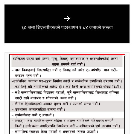
Next
६o जना डिएसपीहरूको पदस्थापन र ८४ जनाको सरूवा
post: