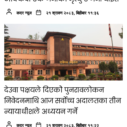
कदर न्यूज
२१ श्रावण २०८३, बिहीबार ११:३६
देउवा पक्षयले दिएकोे पुनरावलोकन
निवेदनमाथि आज सर्वोच्च अदालतका तीन
न्यायाधीशले अध्ययन गर्ने
कदर न्यूज
२१ श्रावण २०८३, बिहीबार ११:२२