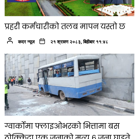
प्रहरी कर्मचारीको तलब मापन यस्तो छ
कदर न्यूज
२१ श्रावण २०८३, बिहीबार ११:४८
ग्वार्कोमा फ्लाइओभरको भित्तामा बस
ठोक्किदा एक जनाको मृत्यु ६ जना घाइते