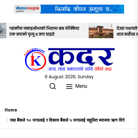
Skip
to
the
content
को भित्तामा बस ठोक्किदा
देउवा पक्षयले दिएकोे पुनरावलोकन निवे
ना घाइते
आज सर्वोच्च अदालतका तीन न्यायाधीशले
अध्ययन गर्ने
9 August 2026, Sunday
Menu
Home
राबा बैंकले १० जनालाई र विकास बैंकले ५ जनालाई सहुलित ब्याजमा ऋण दिने