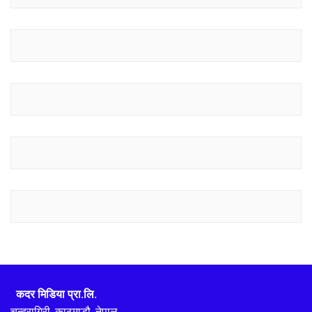
कदर मिडिया प्रा.लि.
चन्द्रागिरी, काठमाडौ, नेपाल