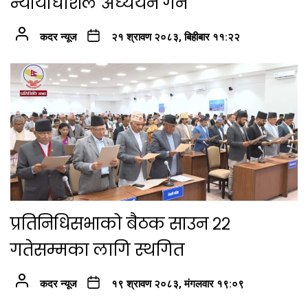
न्यायाधीशले अध्ययन गर्ने
कदर न्यूज
२१ श्रावण २०८३, बिहीबार ११:२२
प्रतिनिधिसभाको बैठक साउन २२
गतेसम्मका लागि स्थगित
कदर न्यूज
१९ श्रावण २०८३, मंगलवार १९:०९