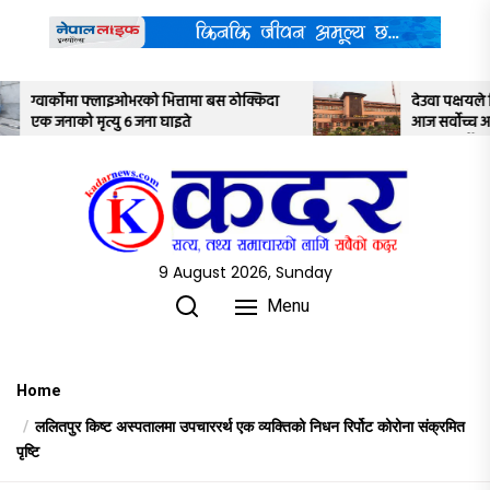
Skip
to
the
content
्तामा बस ठोक्किदा
देउवा पक्षयले दिएकोे पुनरावलोकन निवेदनमाथि
ते
आज सर्वोच्च अदालतका तीन न्यायाधीशले
अध्ययन गर्ने
9 August 2026, Sunday
Menu
Home
ललितपुर किष्ट अस्पतालमा उपचाररर्थ एक व्यक्तिको निधन रिर्पोट कोरोना संक्रमित
पृष्टि