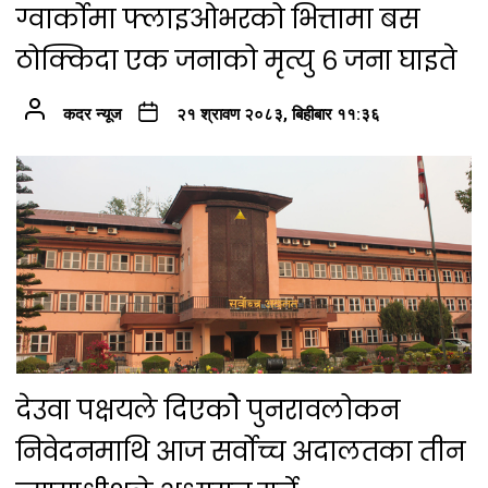
ग्वार्कोमा फ्लाइओभरको भित्तामा बस
ठोक्किदा एक जनाको मृत्यु ६ जना घाइते
कदर न्यूज
२१ श्रावण २०८३, बिहीबार ११:३६
देउवा पक्षयले दिएकोे पुनरावलोकन
निवेदनमाथि आज सर्वोच्च अदालतका तीन