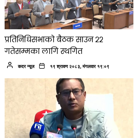
प्रतिनिधिसभाको बैठक साउन २२
गतेसम्मका लागि स्थगित
कदर न्यूज
१९ श्रावण २०८३, मंगलवार १९:०९