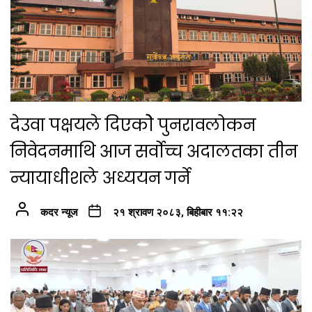
देउवा पक्षयले दिएकोे पुनरावलोकन
निवेदनमाथि आज सर्वोच्च अदालतका तीन
न्यायाधीशले अध्ययन गर्ने
कदर न्यूज
२१ श्रावण २०८३, बिहीबार ११:२२