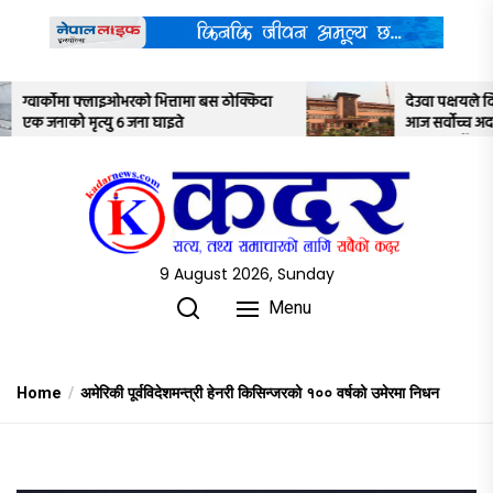
Skip
to
the
content
 ठोक्किदा
देउवा पक्षयले दिएकोे पुनरावलोकन निवेदनमाथि
आज सर्वोच्च अदालतका तीन न्यायाधीशले
अध्ययन गर्ने
9 August 2026, Sunday
Menu
Home
अमेरिकी पूर्वविदेशमन्त्री हेनरी किसिन्जरको १०० वर्षको उमेरमा निधन