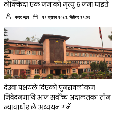
ठोक्किदा एक जनाको मृत्यु ६ जना घाइते
कदर न्यूज
२१ श्रावण २०८३, बिहीबार ११:३६
देउवा पक्षयले दिएकोे पुनरावलोकन
निवेदनमाथि आज सर्वोच्च अदालतका तीन
न्यायाधीशले अध्ययन गर्ने