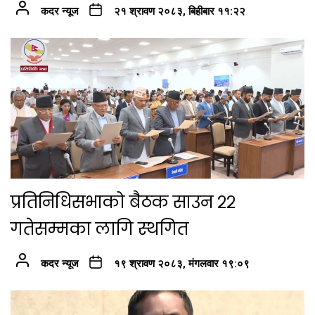
कदर न्यूज
२१ श्रावण २०८३, बिहीबार ११:२२
प्रतिनिधिसभाको बैठक साउन २२
गतेसम्मका लागि स्थगित
कदर न्यूज
१९ श्रावण २०८३, मंगलवार १९:०९