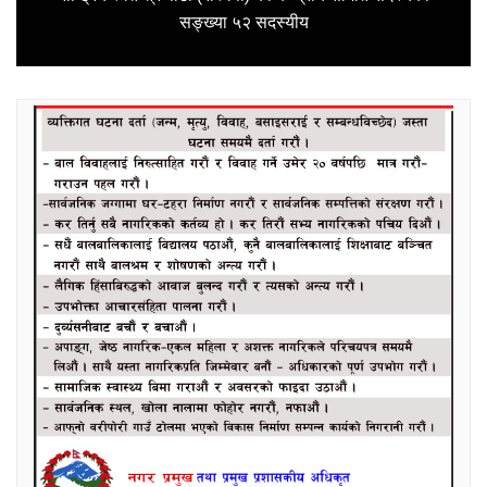
Next
सङ्ख्या ५२ सदस्यीय
post: