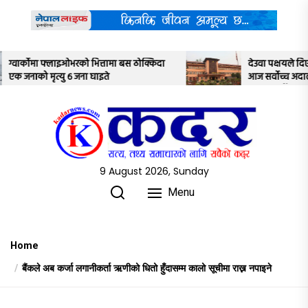
Skip
to
the
content
ठोक्किदा
देउवा पक्षयले दिएकोे पुनरावलोकन निवेदनमाथि
आज सर्वोच्च अदालतका तीन न्यायाधीशले
अध्ययन गर्ने
9 August 2026, Sunday
Menu
Home
बैंकले अब कर्जा लगानीकर्ता ऋणीको धितो हुँदासम्म कालो सूचीमा राख्न नपाइने