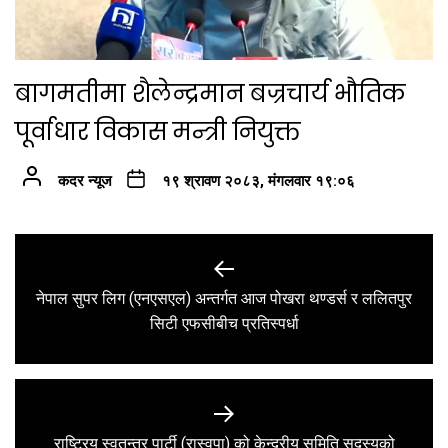
बागमतीमा शैलेन्द्रमान बज्रचार्य भौतिक
पूर्वाधार विकास मन्त्री नियुक्त
कदर न्यूज
१९ श्रावण २०८३, मंगलवार १९:०६
Post
navigation
नेपाल सुपर लिग (एनएसएल) अन्तर्गत आज पोखरा थण्डर्स र ललितपुर
Previous
सिटी एफसीबीच प्रतिस्पर्धा
post:
राष्ट्रिय स्वतन्त्र पार्टी (रास्वपा) को केन्द्रीय समिति सदस्यको