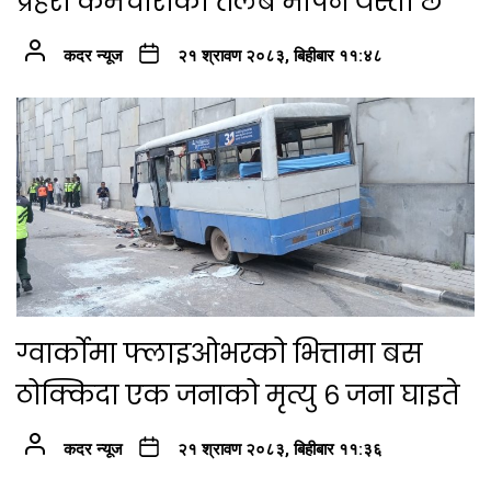
प्रहरी कर्मचारीको तलब मापन यस्तो छ
कदर न्यूज
२१ श्रावण २०८३, बिहीबार ११:४८
ग्वार्कोमा फ्लाइओभरको भित्तामा बस
ठोक्किदा एक जनाको मृत्यु ६ जना घाइते
कदर न्यूज
२१ श्रावण २०८३, बिहीबार ११:३६