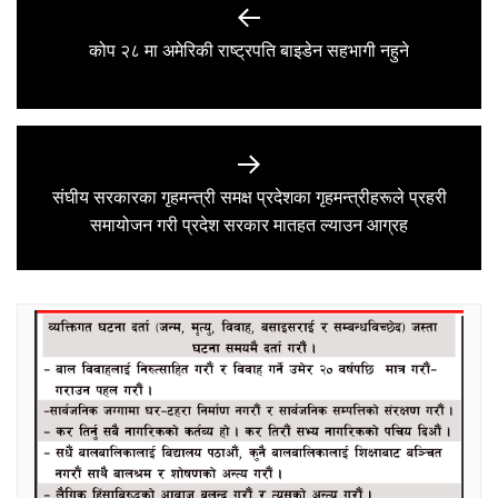
navigation
Previous
कोप २८ मा अमेरिकी राष्ट्रपति बाइडेन सहभागी नहुने
post:
संघीय सरकारका गृहमन्त्री समक्ष प्रदेशका गृहमन्त्रीहरूले प्रहरी
Next
समायोजन गरी प्रदेश सरकार मातहत ल्याउन आग्रह
post: