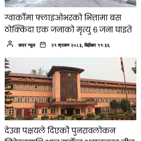
ग्वार्कोमा फ्लाइओभरको भित्तामा बस
ठोक्किदा एक जनाको मृत्यु ६ जना घाइते
कदर न्यूज
२१ श्रावण २०८३, बिहीबार ११:३६
देउवा पक्षयले दिएकोे पुनरावलोकन