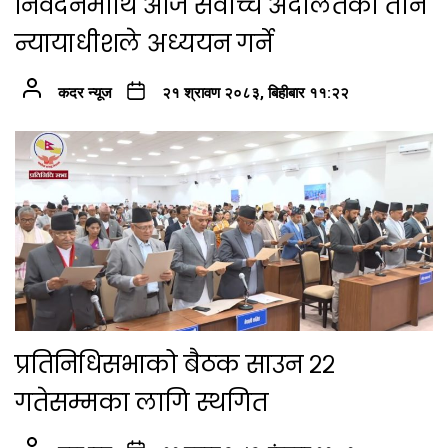
निवेदनमाथि आज सर्वोच्च अदालतका तीन
न्यायाधीशले अध्ययन गर्ने
कदर न्यूज
२१ श्रावण २०८३, बिहीबार ११:२२
प्रतिनिधिसभाको बैठक साउन २२
गतेसम्मका लागि स्थगित