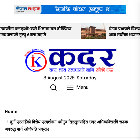
Skip
to
the
content
किदा
देउवा पक्षयले दिएकोे पुनरावलोकन निवेदनमाथि
आज सर्वोच्च अदालतका तीन न्यायाधीशले
अध्ययन गर्ने
8 August 2026, Saturday
Menu
Home
दुर्गा प्रसाईंको विरोध प्रदर्शनमा धर्मगुरु त्रिसुलसहित उग्र अभिव्यक्तिसँगै सडक
अवरुद्ध पार्न खोजेपछि पक्राउ