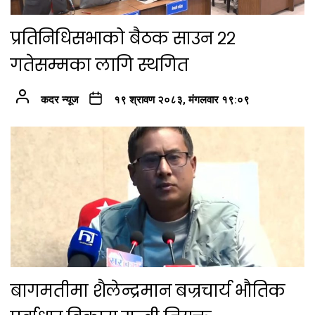
प्रतिनिधिसभाको बैठक साउन २२
गतेसम्मका लागि स्थगित
कदर न्यूज
१९ श्रावण २०८३, मंगलवार १९:०९
बागमतीमा शैलेन्द्रमान बज्रचार्य भौतिक