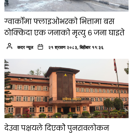
ग्वार्कोमा फ्लाइओभरको भित्तामा बस
ठोक्किदा एक जनाको मृत्यु ६ जना घाइते
कदर न्यूज
२१ श्रावण २०८३, बिहीबार ११:३६
देउवा पक्षयले दिएकोे पुनरावलोकन