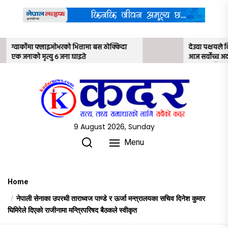
Skip
to
the
content
ा बस ठोक्किदा
देउवा पक्षयले दिएकोे पुनरावलोकन निवेदनमाथि
आज सर्वोच्च अदालतका तीन न्यायाधीशले
अध्ययन गर्ने
9 August 2026, Sunday
Menu
Home
नेपाली सेनाका उपरथी ताराध्वज पाण्डे र ऊर्जा मन्त्रालयका सचिव दिनेश कुमार
घिमिरेले दिएको राजीनामा मन्त्रिपरिषद बैठकले स्वीकृत