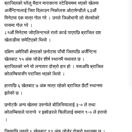
ब्राजिलको घरेलु मैदान माराकाना स्टेडियममा भएको खेलमा
अर्जेन्टिनालाई जित दिलाउन निकोलस ओटामेन्डीले ६३औं
मिनेटमा एक मात्र गोल गरे । उनले जिओभानी लो सेल्सोको
पासमा गोल गरे ।
८१औं मिनेटमा जोएलिन्टनले रातो कार्ड पाएपछि ब्राजिल दश
खेलाडीमा समेटिएको थियो ।
दक्षिण अमेरिकी क्षेत्रको छनोटमा पाँचौ जितपछि अर्जेन्टिना
खेलबाट १५ अंक जोडेर शीर्ष स्थानमै यथावत छ ।
ब्राजिलको भने यो लगातार दोस्रो हार हो । यसअघि ब्राजिल
कोलम्बियासँग पराजित भएको थियो ।
हारपछि ६ खेलबाट ७ अंक मात्र रहेको ब्राजिल छैटौं स्थानमा
झरेको छ ।
छनोटकै अन्य खेलमा उरुग्वेले बोलिभियालाई ३-० ले तथा
कोलम्बियाले पाराग्वे र इक्वेडरले चिलीलाई समान १-० ले हरायो
।
जितपछि उरुग्वे ६ खेलबाट १३ अंक जोडेर दोस्रो स्थानमा छ ।