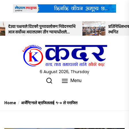
Skip
to
the
content
 निवेदनमाथि
प्रतिनिधिसभाको बैठक साउन २२ गतेसम्मका लागि
ाधीशले
स्थगित
6 August 2026, Thursday
Menu
Home
अर्जेन्टिनाले ब्राजिललाई १-० ले पराजित