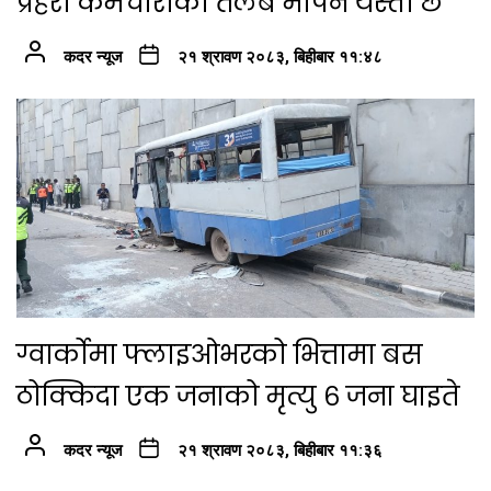
प्रहरी कर्मचारीको तलब मापन यस्तो छ
कदर न्यूज
२१ श्रावण २०८३, बिहीबार ११:४८
ग्वार्कोमा फ्लाइओभरको भित्तामा बस
ठोक्किदा एक जनाको मृत्यु ६ जना घाइते
कदर न्यूज
२१ श्रावण २०८३, बिहीबार ११:३६