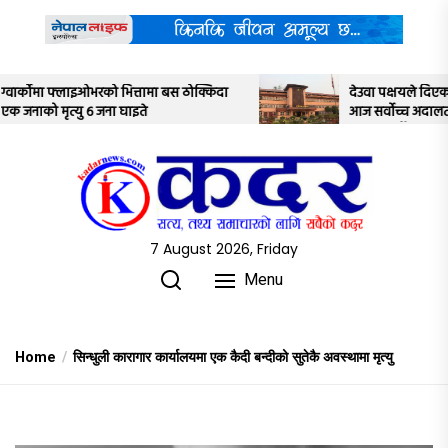
Skip
to
the
content
्किदा
देउवा पक्षयले दिएकोे पुनरावलोकन निवेदनमाथि
आज सर्वोच्च अदालतका तीन न्यायाधीशले
अध्ययन गर्ने
7 August 2026, Friday
Menu
Home
सिन्धुली कारागार कार्यालयमा एक कैदी बन्दीको सुतेकै अवस्थामा मृत्यु