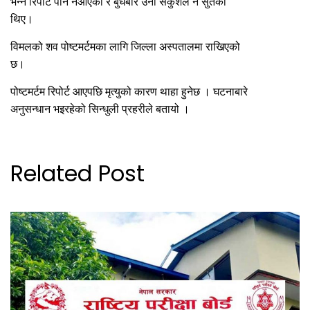
भन्ने रिपोर्ट पनि नआएको र बुधबार उनी सकुशल नै सुतेका
थिए।
विमलको शव पोष्टमर्टमका लागि जिल्ला अस्पतालमा राखिएको
छ।
पोष्टमर्टम रिपोर्ट आएपछि मृत्युको कारण थाहा हुनेछ । घटनाबारे
अनुसन्धान भइरहेको सिन्धुली प्रहरीले बतायो ।
Related Post