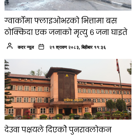
ग्वार्कोमा फ्लाइओभरको भित्तामा बस
ठोक्किदा एक जनाको मृत्यु ६ जना घाइते
कदर न्यूज
२१ श्रावण २०८३, बिहीबार ११:३६
देउवा पक्षयले दिएकोे पुनरावलोकन