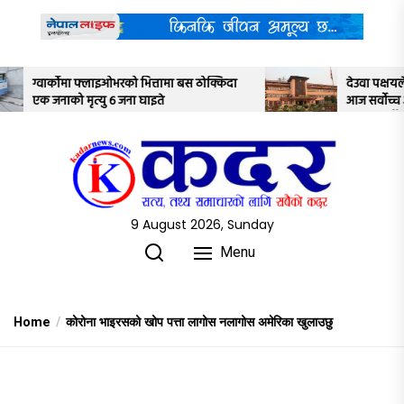
Skip
to
the
content
ा बस ठोक्किदा
देउवा पक्षयले दिएकोे पुनरावलोकन निवेदनमाथि
आज सर्वोच्च अदालतका तीन न्यायाधीशले
अध्ययन गर्ने
9 August 2026, Sunday
Menu
Home
कोरोना भाइरसको खोप पत्ता लागोस नलागोस अमेरिका खुलाउछु