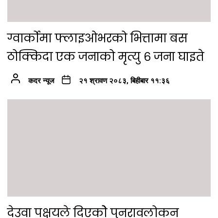
ग्वार्कोमा फ्लाइओभरको भित्तामा बस
ठोक्किदा एक जनाको मृत्यु ६ जना घाइते
कदर न्यूज
२१ श्रावण २०८३, बिहीबार ११:३६
देउवा पक्षयले दिएकोे पुनरावलोकन