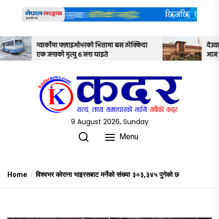
Skip
to
the
content
फ्लाइओभरको भित्तामा बस ठोक्किदा
देउवा पक्षयले दिएकोे पुनरावल
त्यु ६ जना घाइते
आज सर्वोच्च अदालतका तीन न्य
अध्ययन गर्ने
9 August 2026, Sunday
Menu
Home
विश्वभर कोराना भाइरसबाट मर्नेको संख्या ३०३,३४५ पुगेको छ