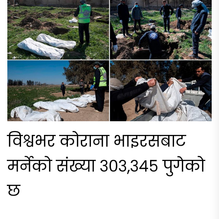
विश्वभर कोराना भाइरसबाट
मर्नेको संख्या ३०३,३४५ पुगेको
छ