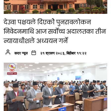
देउवा पक्षयले दिएकोे पुनरावलोकन
निवेदनमाथि आज सर्वोच्च अदालतका तीन
न्यायाधीशले अध्ययन गर्ने
कदर न्यूज
२१ श्रावण २०८३, बिहीबार ११:२२