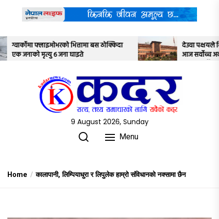
Skip
to
the
content
बस ठोक्किदा
देउवा पक्षयले दिएकोे पुनरावलोकन निवेदनमाथि
आज सर्वोच्च अदालतका तीन न्यायाधीशले
अध्ययन गर्ने
9 August 2026, Sunday
Menu
Home
कालापानी, लिम्पियाधुरा र लिपुलेक हाम्रो संविधानको नक्सामा छैन