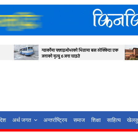
्कोमा फ्लाइओभरको भित्तामा बस ठोक्किदा एक
देउवा पक्षयले दिएकोे 
मृत्यु ६ जना घाइते
आज सर्वोच्च अदालतका 
गर्ने
रदेश
अर्थ जगत
अन्तर्राष्ट्रिय
समाज
शिक्षा
साहित्य
खेलक