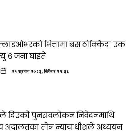
ा फ्लाइओभरको भित्तामा बस ठोक्किदा एक
यु ६ जना घाइते
२१ श्रावण २०८३, बिहीबार ११:३६
षयले दिएकोे पुनरावलोकन निवेदनमाथि
्च अदालतका तीन न्यायाधीशले अध्ययन