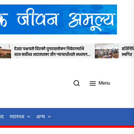
पुनरावलोकन निवेदनमाथि
प्रतिनिधिसभाको बैठक साउन २२ गतेसम्मक
तीन न्यायाधीशले अध्ययन
स्थगित
Menu
ुद
स्वास्थ्य
अन्य