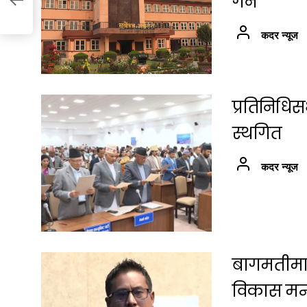
गर्ने
कदर न्यूज
प्रतिनिधि
स्थगित
कदर न्यूज
बागमतीमा श
विकास मन्त्