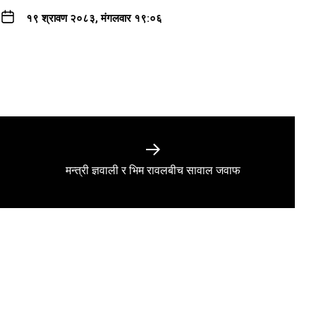
१९ श्रावण २०८३, मंगलवार १९:०६
Next
मन्त्री ज्ञवाली र भिम रावलबीच सावाल जवाफ
post: