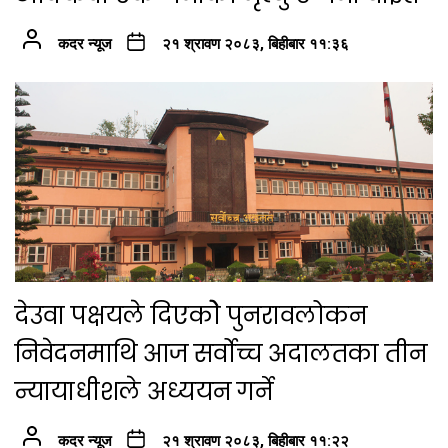
कदर न्यूज
२१ श्रावण २०८३, बिहीबार ११:३६
देउवा पक्षयले दिएकोे पुनरावलोकन
निवेदनमाथि आज सर्वोच्च अदालतका तीन
न्यायाधीशले अध्ययन गर्ने
कदर न्यूज
२१ श्रावण २०८३, बिहीबार ११:२२