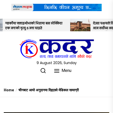
Skip
to
the
content
 ठोक्किदा
देउवा पक्षयले दिएकोे पुनरावलोकन निवेदनमाथि
आज सर्वोच्च अदालतका तीन न्यायाधीशले
अध्ययन गर्ने
9 August 2026, Sunday
Menu
Home
चीनबाट आयो अनुदानमा दिइएको मेडिकल सामाग्री