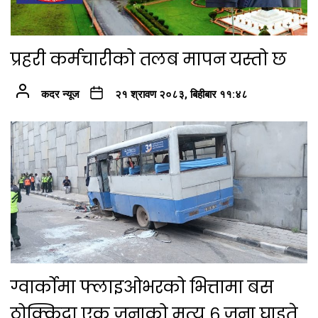
प्रहरी कर्मचारीको तलब मापन यस्तो छ
कदर न्यूज
२१ श्रावण २०८३, बिहीबार ११:४८
ग्वार्कोमा फ्लाइओभरको भित्तामा बस
ठोक्किदा एक जनाको मृत्यु ६ जना घाइते