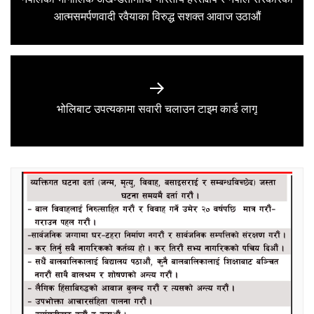
Previous
आत्मसमर्पणवादी रवैयाका विरुद्ध सशक्त आवाज उठाऔं
post:
Next
भोलिबाट उपत्यकामा सवारी चलाउन टाइम कार्ड लागू
post: