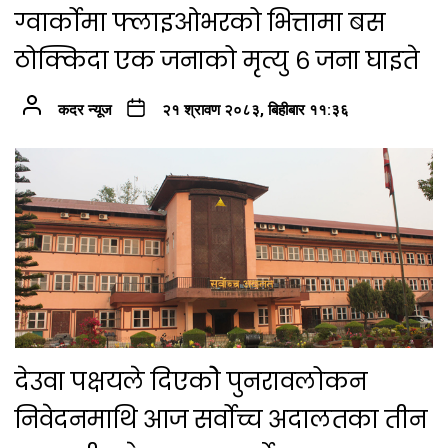
ग्वार्कोमा फ्लाइओभरको भित्तामा बस
ठोक्किदा एक जनाको मृत्यु ६ जना घाइते
कदर न्यूज
२१ श्रावण २०८३, बिहीबार ११:३६
देउवा पक्षयले दिएकोे पुनरावलोकन
निवेदनमाथि आज सर्वोच्च अदालतका तीन