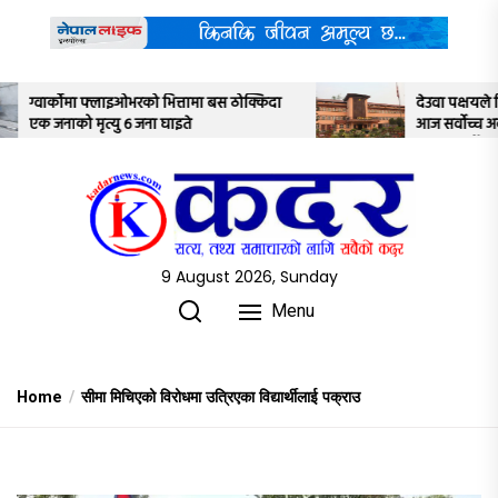
Skip
to
the
content
 ठोक्किदा
देउवा पक्षयले दिएकोे पुनरावलोकन निवेदनमाथि
आज सर्वोच्च अदालतका तीन न्यायाधीशले
अध्ययन गर्ने
9 August 2026, Sunday
Menu
Home
सीमा मिचिएको विरोधमा उत्रिएका विद्यार्थीलाई पक्राउ