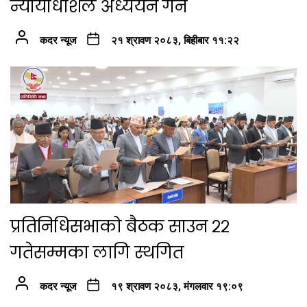
न्यायाधीशले अध्ययन गर्ने
कदर न्यूज
२१ श्रावण २०८३, बिहीबार ११:२२
प्रतिनिधिसभाको बैठक साउन २२
गतेसम्मका लागि स्थगित
कदर न्यूज
१९ श्रावण २०८३, मंगलवार १९:०९