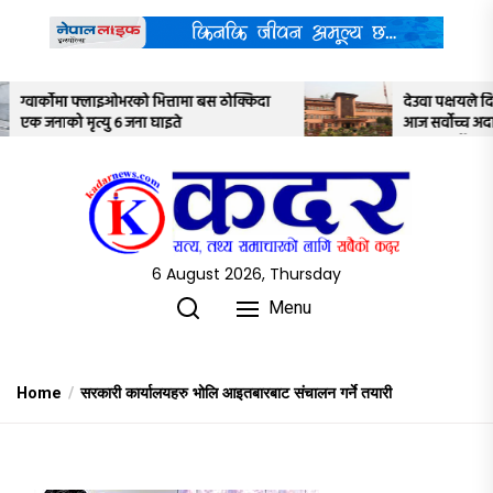
Skip
to
the
content
स ठोक्किदा
देउवा पक्षयले दिएकोे पुनरावलोकन निवेदनमाथि
आज सर्वोच्च अदालतका तीन न्यायाधीशले
अध्ययन गर्ने
6 August 2026, Thursday
Menu
Home
सरकारी कार्यालयहरु भोलि आइतबारबाट संचालन गर्ने तयारी