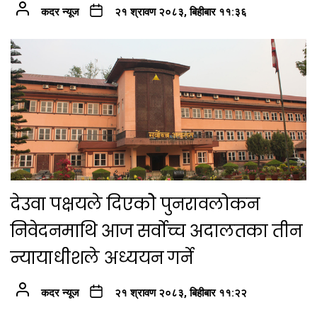
कदर न्यूज
२१ श्रावण २०८३, बिहीबार ११:३६
देउवा पक्षयले दिएकोे पुनरावलोकन
निवेदनमाथि आज सर्वोच्च अदालतका तीन
न्यायाधीशले अध्ययन गर्ने
कदर न्यूज
२१ श्रावण २०८३, बिहीबार ११:२२