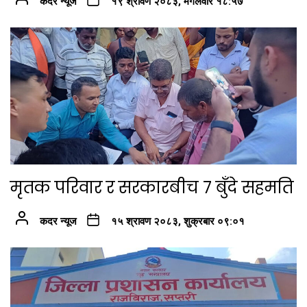
कदर न्यूज
१९ श्रावण २०८३, मंगलवार १८:५७
मृतक परिवार र सरकारबीच ७ बुँदे सहमति
कदर न्यूज
१५ श्रावण २०८३, शुक्रबार ०९:०१