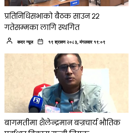
प्रतिनिधिसभाको बैठक साउन २२
गतेसम्मका लागि स्थगित
कदर न्यूज
१९ श्रावण २०८३, मंगलवार १९:०९
बागमतीमा शैलेन्द्रमान बज्रचार्य भौतिक