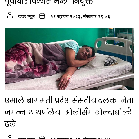
पूर्वाधार विकास मन्त्री नियुक्त
कदर न्यूज
१९ श्रावण २०८३, मंगलवार १९:०६
एमाले बागमती प्रदेश संसदीय दलका नेता
जगन्नाथ थपलिया ओलीसँग बोल्दाबोल्दै
ढले