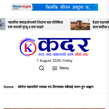
Skip
to
the
content
बस ठोक्किदा
देउवा पक्षयले दिएकोे पुनरावलोकन निवेदनमाथि
आज सर्वोच्च अदालतका तीन न्यायाधीशले
अध्ययन गर्ने
7 August 2026, Friday
Menu
Home
कोरोना महामारीले भयावह रुप लिनसक्छ सबैलाई सजग हुन आह्वान