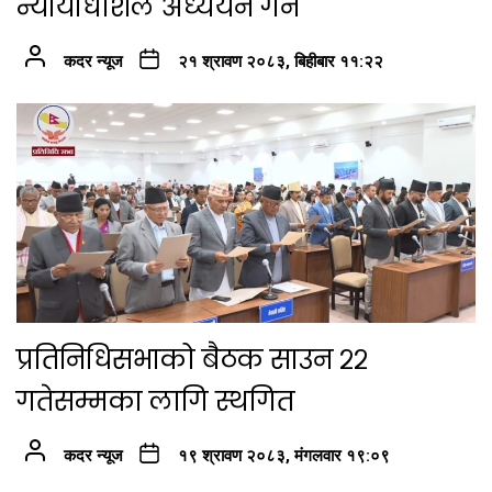
न्यायाधीशले अध्ययन गर्ने
कदर न्यूज
२१ श्रावण २०८३, बिहीबार ११:२२
प्रतिनिधिसभाको बैठक साउन २२
गतेसम्मका लागि स्थगित
कदर न्यूज
१९ श्रावण २०८३, मंगलवार १९:०९