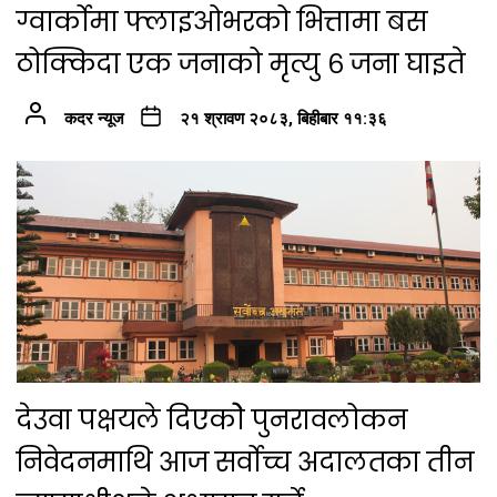
ग्वार्कोमा फ्लाइओभरको भित्तामा बस
ठोक्किदा एक जनाको मृत्यु ६ जना घाइते
कदर न्यूज
२१ श्रावण २०८३, बिहीबार ११:३६
देउवा पक्षयले दिएकोे पुनरावलोकन
निवेदनमाथि आज सर्वोच्च अदालतका तीन