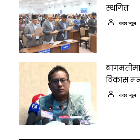
स्थगित
कदर न्यूज
बागमतीमा श
विकास मन्त्
कदर न्यूज