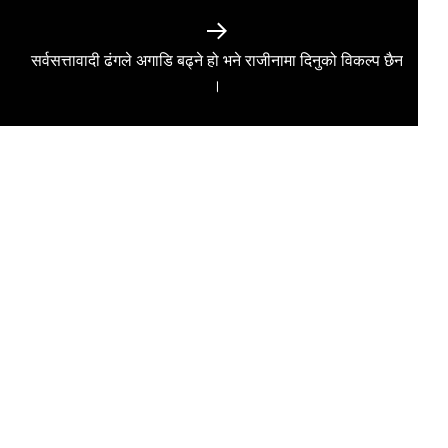
सर्वसत्तावादी ढंगले अगाडि बढ्ने हो भने राजीनामा दिनुको विकल्प छैन
Next
।
post: