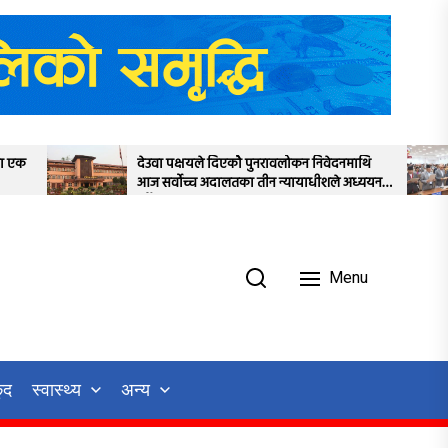
पक्षयले दिएकोे पुनरावलोकन निवेदनमाथि
प्रतिनिधिसभाको बैठक स
वोच्च अदालतका तीन न्यायाधीशले अध्ययन
स्थगित
Menu
ुद
स्वास्थ्य
अन्य