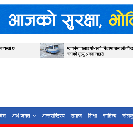
ग्वार्कोमा फ्लाइओभरको भित्तामा बस ठोक्किदा एक
देउवा 
जनाको मृत्यु ६ जना घाइते
आज सर्
गर्ने
रदेश
अर्थ जगत
अन्तर्राष्ट्रिय
समाज
शिक्षा
साहित्य
खेलक