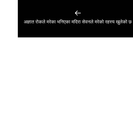
Post
navigation
Previous
अज्ञात रोकले मरेका भनिएका मदिरा सेवनले मरेको रहस्य खुलेको छ
post: