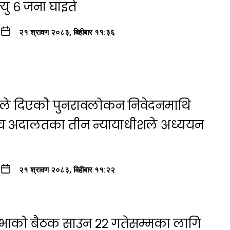
यु ६ जना घाइते
२१ श्रावण २०८३, बिहीबार ११:३६
षयले दिएकोे पुनरावलोकन निवेदनमाथि
्च अदालतका तीन न्यायाधीशले अध्ययन
२१ श्रावण २०८३, बिहीबार ११:२२
सभाको बैठक साउन २२ गतेसम्मका लागि