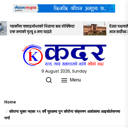
Skip
to
the
content
ा बस ठोक्किदा
देउवा पक्षयले दिएकोे पुनरावलोकन निवेदनमाथि
आज सर्वोच्च अदालतका तीन न्यायाधीशले
अध्ययन गर्ने
9 August 2026, Sunday
Menu
Home
कोराना युक्त भएका १९ वर्षे युवकमा पुन कोरोना संक्रमण आशंकामा आइसोलेसनमा
भर्ना