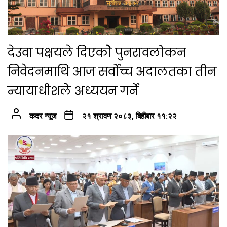
देउवा पक्षयले दिएकोे पुनरावलोकन
निवेदनमाथि आज सर्वोच्च अदालतका तीन
न्यायाधीशले अध्ययन गर्ने
कदर न्यूज
२१ श्रावण २०८३, बिहीबार ११:२२