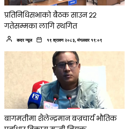
प्रतिनिधिसभाको बैठक साउन २२
गतेसम्मका लागि स्थगित
कदर न्यूज
१९ श्रावण २०८३, मंगलवार १९:०९
बागमतीमा शैलेन्द्रमान बज्रचार्य भौतिक