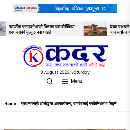
Skip
to
the
content
त्तामा बस ठोक्किदा
देउवा पक्षयले दिएकोे पुनरावलोकन निवेदनमाथि
इते
आज सर्वोच्च अदालतका तीन न्यायाधीशले
अध्ययन गर्ने
8 August 2026, Saturday
Menu
Home
प्रधानमन्त्री ओलीद्धारा आत्मालोचना, वामदेवलाई प्रतिनिधसभा लिइने