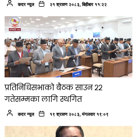
कदर न्यूज
२१ श्रावण २०८३, बिहीबार ११:२२
प्रतिनिधिसभाको बैठक साउन २२
गतेसम्मका लागि स्थगित
कदर न्यूज
१९ श्रावण २०८३, मंगलवार १९:०९