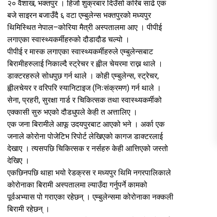
२० वैशाख, भक्तपुर । हिजो शुक्रबार दिउँसो करिब साढे एक
बजे साइरन बजाउँदै ६ वटा एम्बुलेन्स भक्तपुरको मध्यपुर
थिमिस्थित नेपाल–कोरिया मैत्री अस्पतालमा आए । पीपीई
लगाएका स्वास्थ्यकर्मीहरुको दौडादौड चल्यो ।
पीपीई र मास्क लगाएका स्वास्थ्यकर्मीहरुले एम्बुलेन्सबाट
बिरामीहरुलाई निकाल्दै स्ट्रेचर र ह्वील चेयरमा राख्न थाले ।
डाक्टरहरुले सोधपुछ गर्न थाले । कोही एम्बुलेन्स, स्ट्रेचर,
ह्वीलचेयर र वरिपरि स्यानिटाइज (निःसंक्रमण) गर्न थाले ।
सेना, प्रहरी, सुरक्षा गार्ड र चिकित्सक तथा स्वास्थ्यकर्मीको
एक्कासी सुरु भएको दौडधुपले केही त अत्तालिए ।
एक जना बिरामीले आफू उदयपुरबाट आएको भने । अर्का एक
जनाले कोरोना पोजेटिभ रिपोर्ट लेखिएको कागज डाक्टरलाई
देखाए । त्यसपछि चिकित्सक र नर्सहरु केही आत्तिएको जस्तो
देखिए ।
एकछिनपछि थाहा भयो रेडक्रस र मध्यपुर थिमि नगरपालिकाले
कोरोनाका बिरामी अस्पतालमा ल्याउँदा गर्नुपर्ने कामको
पूर्वअभ्यास पो गराएका रहेछन् । एम्बुलेन्समा कोरोनाका नक्कली
बिरामी रहेछन् ।