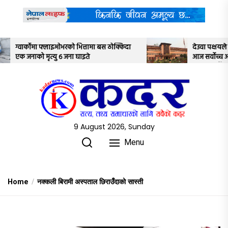
Skip
to
the
content
 बस ठोक्किदा
देउवा पक्षयले दिएकोे पुनरावलोकन निवेदनमाथि
आज सर्वोच्च अदालतका तीन न्यायाधीशले
अध्ययन गर्ने
9 August 2026, Sunday
Menu
Home
नक्कली बिरामी अस्पताल छिराउँदाको सास्ती