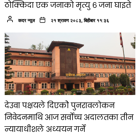
ठोक्किदा एक जनाको मृत्यु ६ जना घाइते
कदर न्यूज
२१ श्रावण २०८३, बिहीबार ११:३६
देउवा पक्षयले दिएकोे पुनरावलोकन
निवेदनमाथि आज सर्वोच्च अदालतका तीन
न्यायाधीशले अध्ययन गर्ने