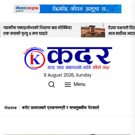
Skip
to
the
content
ोक्किदा
देउवा पक्षयले दिएकोे पुनरावलोकन निवेदनमाथि
आज सर्वोच्च अदालतका तीन न्यायाधीशले
अध्ययन गर्ने
9 August 2026, Sunday
Menu
Home
बजेट छलपलबारे प्रधानमन्त्री र सभामुखबीच भेटबार्ता