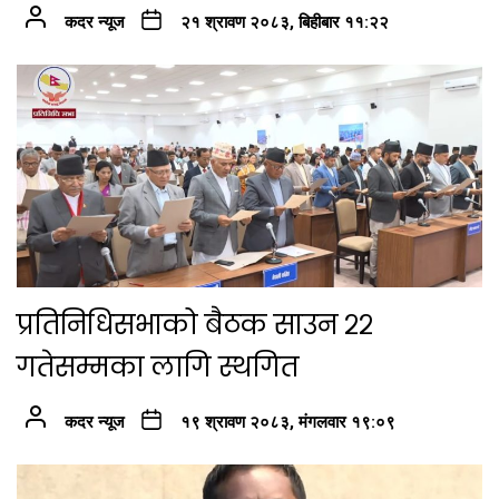
कदर न्यूज
२१ श्रावण २०८३, बिहीबार ११:२२
प्रतिनिधिसभाको बैठक साउन २२
गतेसम्मका लागि स्थगित
कदर न्यूज
१९ श्रावण २०८३, मंगलवार १९:०९