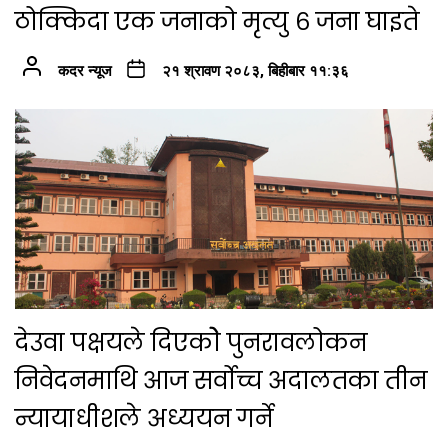
ठोक्किदा एक जनाको मृत्यु ६ जना घाइते
कदर न्यूज
२१ श्रावण २०८३, बिहीबार ११:३६
देउवा पक्षयले दिएकोे पुनरावलोकन
निवेदनमाथि आज सर्वोच्च अदालतका तीन
न्यायाधीशले अध्ययन गर्ने