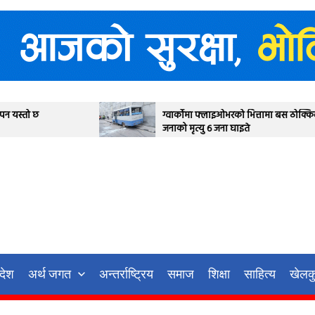
ग्वार्कोमा फ्लाइओभरको भित्तामा बस ठोक्किदा एक
जनाको मृत्यु ६ जना घाइते
रदेश
अर्थ जगत
अन्तर्राष्ट्रिय
समाज
शिक्षा
साहित्य
खेलक