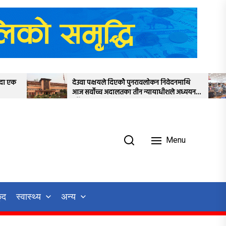
देउवा पक्षयले दिएकोे पुनरावलोकन निवेदनमाथि
प्रतिनिधिसभाक
आज सर्वोच्च अदालतका तीन न्यायाधीशले अध्ययन
स्थगित
गर्ने
Menu
ुद
स्वास्थ्य
अन्य