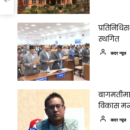
प्रतिनिधि
स्थगित
कदर न्यूज
बागमतीमा श
विकास मन्त्
कदर न्यूज