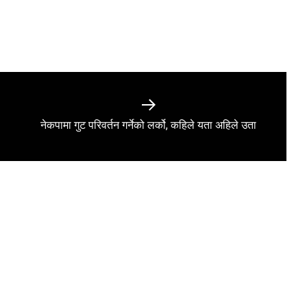
Next
नेकपामा गुट परिवर्तन गर्नेको लर्को, कहिले यता अहिले उता
post: