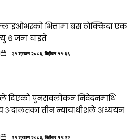
ा फ्लाइओभरको भित्तामा बस ठोक्किदा एक
यु ६ जना घाइते
२१ श्रावण २०८३, बिहीबार ११:३६
षयले दिएकोे पुनरावलोकन निवेदनमाथि
्च अदालतका तीन न्यायाधीशले अध्ययन
२१ श्रावण २०८३, बिहीबार ११:२२