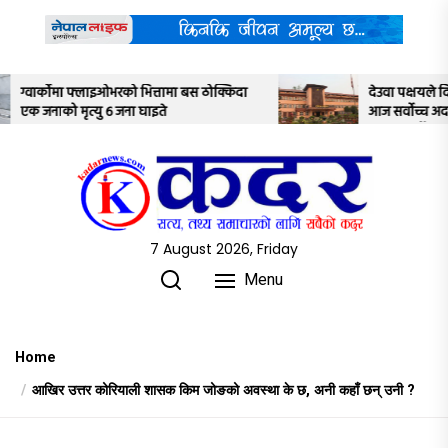
Skip
to
the
content
त्तामा बस ठोक्किदा
देउवा पक्षयले दिएकोे पुनरावलोकन निवेदनमाथ
इते
आज सर्वोच्च अदालतका तीन न्यायाधीशले
अध्ययन गर्ने
7 August 2026, Friday
Menu
Home
आखिर उत्तर कोरियाली शासक किम जोङको अवस्था के छ, अनी कहाँ छन् उनी ?