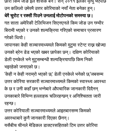
छोरा किम जोङ इल शासक बने। सन् २०११ इलको मृत्यु भएपछि
उन कलिलो उमेरमै उत्तर कोरियाको नयाँ नेता बनेका हुन्।
धेरै चुरोट र रक्सी पिउने उनलाई मोटोपनको समस्या छ।
गत साता अमेरिकी टेलिभिजन सिएनएनले किम जोङ उन गम्भीर
बिरामी भएको र उनको शल्यक्रिया गरिएको समाचार प्रसारण
गरेको थियो।
जापानका केही सञ्चारमाध्यमले किमको मुटुमा स्टेन्ट राख्न खोज्दा
उनको ब्रेन डेड भएको खबर छापेका छन्। दक्षिण कोरियाको
डेली एनकेले भने मुटुसम्बन्धी शल्यक्रियापछि किम निको
भइरहेको जनाएको छ।
‘केही न केही नराम्रो भएको छ,’ डेली एनकेले भनेको छ,‘जबसम्म
उत्तर कोरिया सरकारी सञ्चारमाध्यमले किमको स्वास्थ्य अवस्था
के छ र उनी कहाँ छन् भन्नेबारे औपचारिक जानकारी दिदैनन्
उनकाबारे विभिन्न हल्लाहरू चलिरहन्छन् र अनिश्चितता जारी
रहन्छ।
उत्तर कोरियाली सञ्चारमाध्यमले आइतबारसम्म किमको
अवस्थाबारे कुनै जानकारी दिएका छैनन्।
यसैबीच चीनले मेडिकल डाक्टरसहितको टिम उत्तर कोरिया