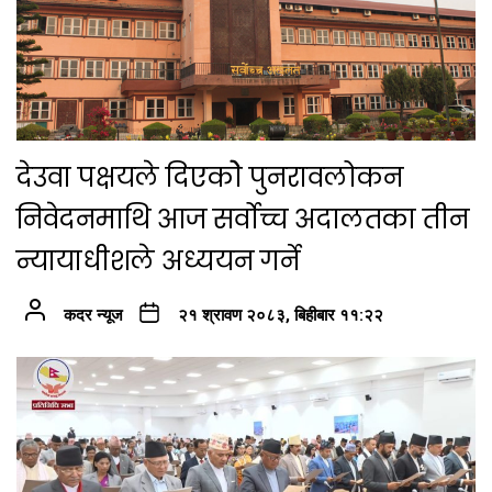
देउवा पक्षयले दिएकोे पुनरावलोकन
निवेदनमाथि आज सर्वोच्च अदालतका तीन
न्यायाधीशले अध्ययन गर्ने
कदर न्यूज
२१ श्रावण २०८३, बिहीबार ११:२२