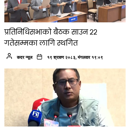
प्रतिनिधिसभाको बैठक साउन २२
गतेसम्मका लागि स्थगित
कदर न्यूज
१९ श्रावण २०८३, मंगलवार १९:०९