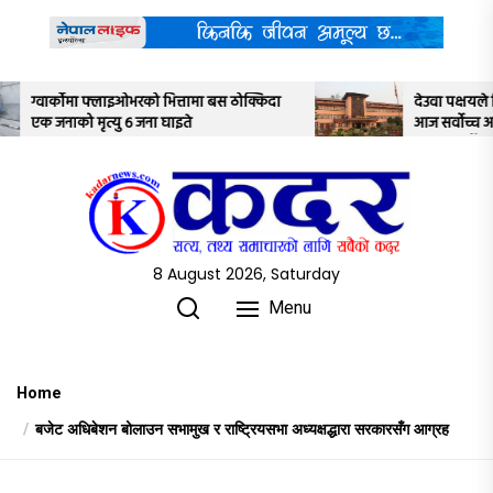
Skip
to
the
content
त्तामा बस ठोक्किदा
देउवा पक्षयले दिएकोे पुनरावलोकन निवेदनमाथ
इते
आज सर्वोच्च अदालतका तीन न्यायाधीशले
अध्ययन गर्ने
8 August 2026, Saturday
Menu
Home
बजेट अधिबेशन बोलाउन सभामुख र राष्ट्रियसभा अध्यक्षद्धारा सरकारसँग आग्रह