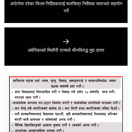
navigation
अप्ठेरोमा परेका फिल्म निर्देशकलाई चलचित्र निर्देशक समाजले सहयोग
Previous
गर्ने
post:
Next
अमेरिकाको मिसौरी राज्यले चीनविरुद्ध मुद्दा दायर
post: