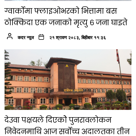
ग्वार्कोमा फ्लाइओभरको भित्तामा बस
ठोक्किदा एक जनाको मृत्यु ६ जना घाइते
कदर न्यूज
२१ श्रावण २०८३, बिहीबार ११:३६
देउवा पक्षयले दिएकोे पुनरावलोकन
निवेदनमाथि आज सर्वोच्च अदालतका तीन