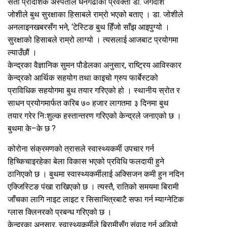
सेती प्रादेशिक अस्पताल धनगढीका प्रवक्ता डा. जगदीश
जोशीले बुथ सुरक्षाका हिसाबले राम्रो भएको बताए । डा. जोशीले
अनलाइनखबरसँग भने, ‘टेस्टिङ बुथ हिँजो साँझ आइपुग्यो ।
सुरक्षाको हिसाबले राम्रो लाग्यो । त्यसलाई आजबाट प्रयोगमा
ल्याउँछौं ।
केन्द्रका वैज्ञानिक सुमन पौडेलका अनुसार, राष्ट्रिय आविस्कार
केन्द्रको आर्थिक सहयोग तथा काइचो ग्रुप फार्बेस्टको
प्राविधिक सहयोगमा बुथ तयार गरिएको हो । स्थानीय स्रोत र
साधन प्रयोगमार्फत करिब ७० हजार लागतमा ३ दिनमा बुथ
तयार गरेर निःशुल्क हस्तान्तरण गरिएको केन्द्रले जनाएको छ ।
बुथमा के–के छ ?
कोरोना संक्रमणको त्रासले स्वास्थ्यकर्मी उपचार गर्न
हिच्किचाइरहेका बेला विकास भएको प्रविधि फलदायी हुने
ठानिएको छ । बुथमा स्वास्थ्यकर्मीलाई अक्सिजन कमी हुन नदिन
एक्जिस्टिङ पंखा राखिएको छ । त्यस्तै, रातिको समयमा बिरामी
जाँचका लागि नाइट लाइट र सिसाभित्रबाटै सफा गर्न म्याग्नेटिक
ग्लास क्लिनरको प्रबन्ध गरिएको छ ।
केन्द्रका अनुसार, स्वास्थ्यकर्मीले बिरामीसँग संवाद गर्न अडियो