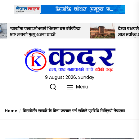
Skip
to
the
content
स ठोक्किदा
देउवा पक्षयले दिएकोे पुनरावलोकन निवेदनमाथि
आज सर्वोच्च अदालतका तीन न्यायाधीशले
अध्ययन गर्ने
9 August 2026, Sunday
Menu
Home
बिरामीसँग सम्पर्क कै बिना उपचार गर्न सकिने प्रविधि भित्रियो नेपालमा