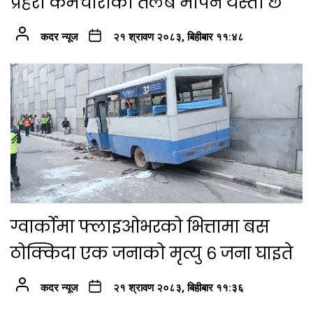
प्रहरी कर्मचारीको तलब मापन यस्तो छ
कदर न्यूज
२१ श्रावण २०८३, बिहीबार ११:४८
ग्वार्कोमा फ्लाइओभरको भित्तामा बस
ठोक्किदा एक जनाको मृत्यु ६ जना घाइते
कदर न्यूज
२१ श्रावण २०८३, बिहीबार ११:३६