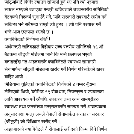
जीटूजीबाटै किनेर ल्याउन सजिलो हुने भए पनि त्यो प्रयास
सफल नभएको बताएका मन्त्री खतिवडाले उच्चस्तरीय समितिको
बैठकको निश्कर्ष सुनाउँदै भने, ‘यदि सरकारी तवरबाटै खरीद गर्न
सकिन्छ भने सबैभन्दा राम्रो त्यो हुन्छ । त्यो पनि प्रयास गर्ने
भन्ने आज छलफल भएको छ ।
क्याबिनेटको निर्णयमा कीर्ते !
अर्थमन्त्री खतिवडाले विहीबार उच्च स्तरीय समितिको १६ औं
बैठकमा जीटुजी मोडेलमा जाने कि भन्ने छलफल भएको
बताइरहँदा गत आइतबारकै क्याबिनेटले स्वास्थ्य सामाग्री
सेनामार्फत जीटूजी मोडलमा खरीद गर्ने निर्णय गरिसकेको खबर
बाहिर आयो ।
मिडियामा चुहिएको क्याबिनेटको निर्णयको ४ नम्बर बुँदामा
लेखिएको थियो, ‘कोभिड १९ रोकथाम, नियन्त्रण र उपचारका
लागि आवश्यक पर्ने औषधि, उपकरण तथा अन्य सामग्रीहरु
स्वास्थ्य तथा जनसंख्या मन्त्रालयसँग समन्वय गरी आवश्यकता
अनुसार रक्षा मन्त्रालयले नेपाली सेनामार्फत सरकार–सरकार
(जीटूजी) को विधिबाट खरीद गर्ने ।
आइतबारको क्याबिनेटले नै सेनालाई खरीदको जिम्मा दिने निर्णय