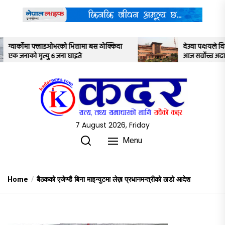
Skip
to
the
content
 ठोक्किदा
देउवा पक्षयले दिएकोे पुनरावलोकन निवेदनमाथि
आज सर्वोच्च अदालतका तीन न्यायाधीशले
अध्ययन गर्ने
7 August 2026, Friday
Menu
Home
बैठकको एजेण्डै बिना माइन्युटमा लेख्न प्रधानमन्त्रीको ठाडो आदेश