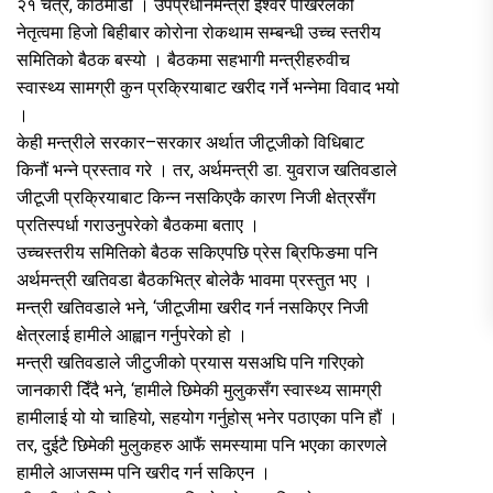
२१ चैत्र, काठमाडौं । उपप्रधानमन्त्री ईश्वर पोखरेलको
नेतृत्वमा हिजो बिहीबार कोरोना रोकथाम सम्बन्धी उच्च स्तरीय
समितिको बैठक बस्यो । बैठकमा सहभागी मन्त्रीहरुवीच
स्वास्थ्य सामग्री कुन प्रक्रियाबाट खरीद गर्ने भन्नेमा विवाद भयो
।
केही मन्त्रीले सरकार–सरकार अर्थात जीटूजीको विधिबाट
किनौं भन्ने प्रस्ताव गरे । तर, अर्थमन्त्री डा. युवराज खतिवडाले
जीटूजी प्रक्रियाबाट किन्न नसकिएकै कारण निजी क्षेत्रसँग
प्रतिस्पर्धा गराउनुपरेको बैठकमा बताए ।
उच्चस्तरीय समितिको बैठक सकिएपछि प्रेस ब्रिफिङमा पनि
अर्थमन्त्री खतिवडा बैठकभित्र बोलेकै भावमा प्रस्तुत भए ।
मन्त्री खतिवडाले भने, ‘जीटूजीमा खरीद गर्न नसकिएर निजी
क्षेत्रलाई हामीले आह्वान गर्नुपरेको हो ।
मन्त्री खतिवडाले जीटुजीको प्रयास यसअघि पनि गरिएको
जानकारी दिँदै भने, ‘हामीले छिमेकी मुलुकसँग स्वास्थ्य सामग्री
हामीलाई यो यो चाहियो, सहयोग गर्नुहोस् भनेर पठाएका पनि हौं ।
तर, दुईटै छिमेकी मुलुकहरु आफैं समस्यामा पनि भएका कारणले
हामीले आजसम्म पनि खरीद गर्न सकिएन ।