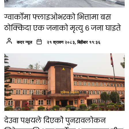
ग्वार्कोमा फ्लाइओभरको भित्तामा बस
ठोक्किदा एक जनाको मृत्यु ६ जना घाइते
कदर न्यूज
२१ श्रावण २०८३, बिहीबार ११:३६
देउवा पक्षयले दिएकोे पुनरावलोकन