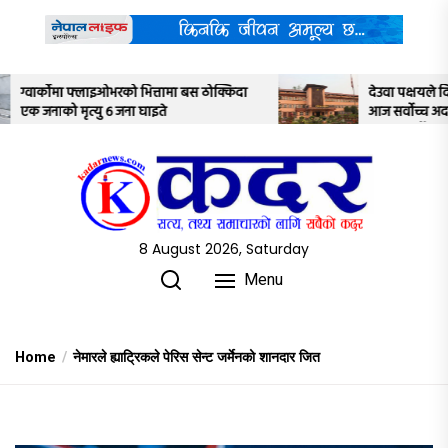
Skip
to
the
content
ठोक्किदा
देउवा पक्षयले दिएकोे पुनरावलोकन निवेदनमाथि
आज सर्वोच्च अदालतका तीन न्यायाधीशले
अध्ययन गर्ने
8 August 2026, Saturday
Menu
Home
नेमारले ह्याट्रिकले पेरिस सेन्ट जर्मेनको शानदार जित