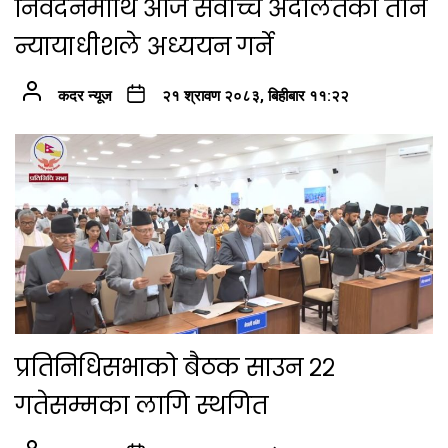
निवेदनमाथि आज सर्वोच्च अदालतका तीन
न्यायाधीशले अध्ययन गर्ने
कदर न्यूज
२१ श्रावण २०८३, बिहीबार ११:२२
प्रतिनिधिसभाको बैठक साउन २२
गतेसम्मका लागि स्थगित