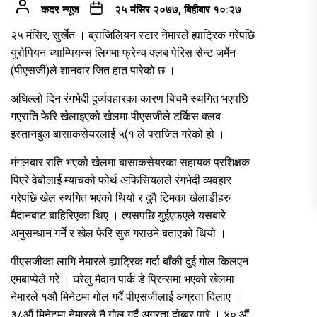
कदर न्यूज
२५ मंसिर २०७७, बिहीबार १०:२७
२५ मंसिर, सुर्खेत । ब्राजिलियन स्टार नेमारले ह्याट्रिक गरेपछि
युरोपियन च्याम्पियन्स लिगमा फ्रेन्च क्लब पेरिस सेन्ट जर्मेन
(पीएसजी)ले शानदार जित हात पारेको छ ।
अघिल्लो दिन रंगभेदी दुर्व्यवहारका कारण बिचमै स्थगित भएपछि
गएराति फेरि खेलाइएको खेलमा पीएसजीले टर्किस क्लब
इस्तानबुल बासाकसेयरलाई ५(१ ले पराजित गरेको हो ।
मंगलबार राति भएको खेलमा बासाकसेयरका सहायक प्रशिक्षक
पिएरे वेबोलाई म्याचको फोर्थ अफिसियलले रंगभेदी व्यवहार
गरेपछि खेल स्थगित भएको थियो र दुवै टिमका खेलाडीहरु
मैदानबाट बाहिरिएका थिए । त्यसपछि युईएफएले यसबारे
अनुसन्धान गर्ने र खेल फेरि सुरु गराउने बताएको थियो ।
पीएसजीका लागि नेमारले ह्याट्रिक गर्दा बाँकी दुई गोल किलएन
एमबाप्पेले गरे । घरेलु मैदान पार्क डे प्रिन्समा भएको खेलमा
नेमारले १औं मिनेटमा गोल गर्दै पीएसजीलाई अग्रता दिलाए ।
३८औं मिनेटमा नेमारले नै गोल गर्दै अग्रता दोब्बर पारे । ४० औं