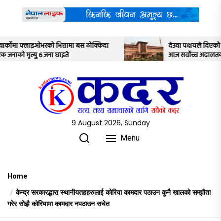
Skip
to
the
content
िदा
देउवा पक्षयले दिएकोे पुनरावलोकन निवेदनमाथि
आज सर्वोच्च अदालतका तीन न्यायाधीशले
अध्ययन गर्ने
9 August 2026, Sunday
Menu
Home
केन्द्र सरकारद्धारा स्थानीयतहहरुलाई कोरिया कामदार पठाउन कुनै खालको सम्झौता
गरेर सोझै कोरियामा कामदार नपठाउन सचेत