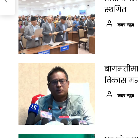
स्थगित
कदर न्यूज
बागमतीमा श
विकास मन्त्
कदर न्यूज