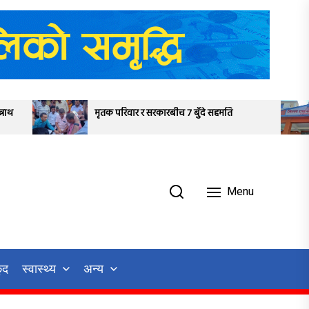
मृतक परिवार र सरकारबीच ७ बुँदे सहमति
राजविराज क्षेत्रमा
Menu
ुद
स्वास्थ्य
अन्य