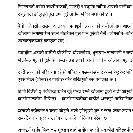
निरन्तरको वर्षाले कालीगण्डकी, म्याग्दी र रघुगंगा नदीमा आएको पानीको
र दुई वटा झोलुङ्गे पुल तथा दुई ठाउँमा मन्दिर बगाएको छ ।
बेनी–जोमसोम सडक अन्तरगत अन्नपूर्ण–३ दानाको रुप्सेखोलामा आएको बा
खोलामा निर्माणाधिन अर्को मोटरेबल पुल पनि पुरेको बेनी–जोमसोम–
सम्वाददातालाई बताएका छन् ।
म्याग्दीमा आएको बाढीले घोप्टेभिर, घाँसाखोला, भुरुङ्ग–तातोपानी र र
मोटरेबल पुलको दुईतर्फ पिल्लर ठडाइएको थियो । घाँसाखोलाको पुल ढ
रुप्से झरनाको परिसरमा रहेको मन्दिर र गडल्याड वाटरफल रेष्टुरेष्ट प
एक्साभेटर (डोजर) र पार्कीङ गरेर राखिएको बस बगाएको छ ।
हिजो दिउँसो ३ बजेदेखि करिब दुई घण्टा रुप्से खोलामा ठूलो बाढी आएक
कालीगण्डकीमा मिसिन्छ । कालीगण्डकीको बाढीले अन्नपूर्ण गाउँपालिका
दानाको सुकेबगर र घराप जोड्ने अर्को झोलुङ्गे पुल र रुप्से ब्लक उद्यो
सबस्टेशन र क्रसर उद्योग कटानको जोखिममा परेको छ ।
अन्नपूर्ण गाउँपालिका–२ भुरुङ्ग तातोपानीमा कालीगण्डकीले बस्तितर्