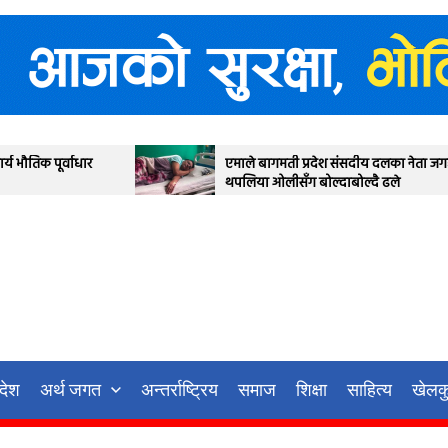
एमाले बागमती प्रदेश संसदीय दलका नेता जगन्नाथ
थपलिया ओलीसँग बोल्दाबोल्दै ढले
रदेश
अर्थ जगत
अन्तर्राष्ट्रिय
समाज
शिक्षा
साहित्य
खेलक