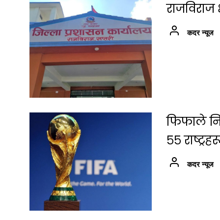
राजविराज क
कदर न्यूज
फिफाले नि
५५ राष्ट्रह
कदर न्यूज