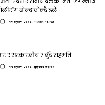
मती प्रदेश संसदीय दलका नेता जगन्नाथ
ीसँग बोल्दाबोल्दै ढले
१९ श्रावण २०८३, मंगलवार १८:५७
ार र सरकारबीच ७ बुँदे सहमति
१५ श्रावण २०८३, शुक्रबार ०९:०१