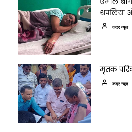
एमाले बाग
थपलिया ओल
कदर न्यूज
मृतक परिव
कदर न्यूज