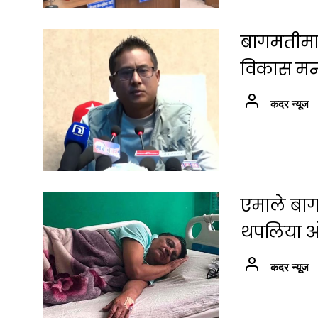
बागमतीमा श
विकास मन्त्
कदर न्यूज
एमाले बाग
थपलिया ओल
कदर न्यूज