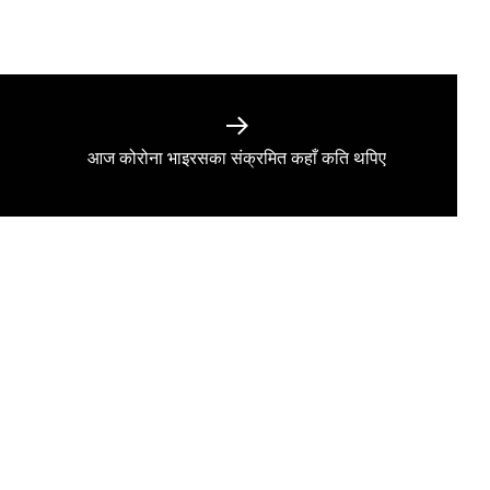
Next
आज कोरोना भाइरसका संक्रमित कहाँ कति थपिए
post: