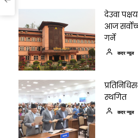
देउवा पक्
आज सर्वोच
गर्ने
कदर न्यूज
प्रतिनिधि
स्थगित
कदर न्यूज