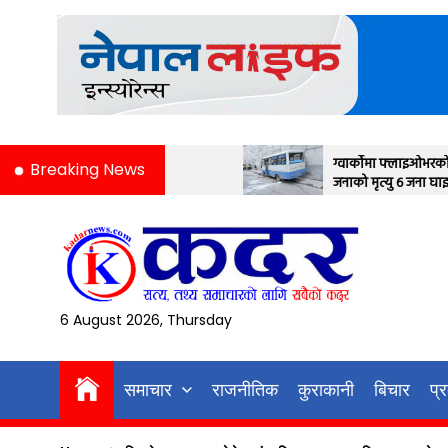
Skip
to
the
content
ग्वार्कोमा फ्लाइओभरको भित्तामा बस ठोक्किदा एक
Breaking News
जनाको मृत्यु ६ जना घाइते
6 August 2026, Thursday
समाचार
राजनीतिक
कुराकानी
बिचार
प्