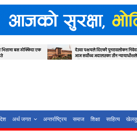
देउवा पक्षयले दिएकोे पुनरावलोकन निवेदनमाथि
प
आज सर्वोच्च अदालतका तीन न्यायाधीशले अध्ययन
स
गर्ने
रदेश
अर्थ जगत
अन्तर्राष्ट्रिय
समाज
शिक्षा
साहित्य
खेलक