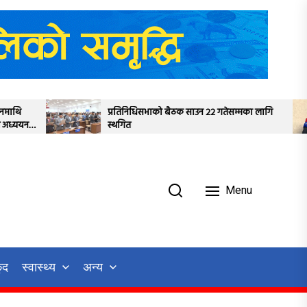
्रतिनिधिसभाको बैठक साउन २२ गतेसम्मका लागि
बागमतीमा शैलेन्द्रमा
्थगित
विकास मन्त्री नियुक्
Menu
ुद
स्वास्थ्य
अन्य