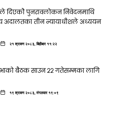
षयले दिएकोे पुनरावलोकन निवेदनमाथि
्च अदालतका तीन न्यायाधीशले अध्ययन
२१ श्रावण २०८३, बिहीबार ११:२२
सभाको बैठक साउन २२ गतेसम्मका लागि
१९ श्रावण २०८३, मंगलवार १९:०९